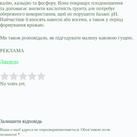
калію, кальцію та фосфору. Вона покращує плодоношення
та допомагає знизити кислотність ґрунту, але потребує
обережного використання, щоб не порушити баланс pH.
Найчастіше її вносять навесні або восени, а також у період
формування врожаю.
Ми також розповідали, як підгодувати малину кавовою гущею.
РЕКЛАМА
Джерело
Submit Rating
Rate this item:
No votes yet.
Залишити відповідь
Ваша e-mail адреса не оприлюднюватиметься.
Обов’язкові поля
позначені
*