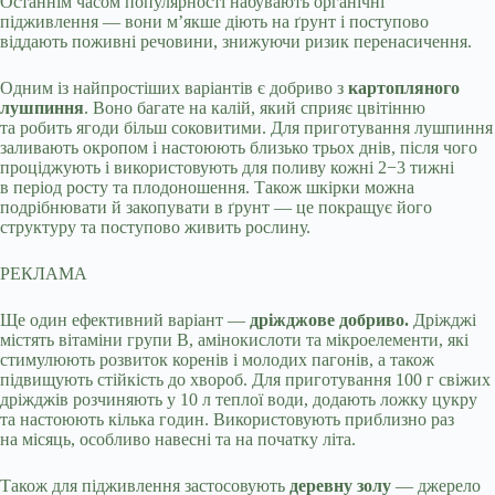
Останнім часом популярності набувають органічні
підживлення — вони м’якше діють на ґрунт і поступово
віддають поживні речовини, знижуючи ризик перенасичення.
Одним із найпростіших варіантів є добриво з
картопляного
лушпиння
. Воно багате на калій, який сприяє цвітінню
та робить ягоди більш соковитими. Для приготування лушпиння
заливають окропом і настоюють близько трьох днів, після чого
проціджують і використовують для поливу кожні 2−3 тижні
в період росту та плодоношення. Також шкірки можна
подрібнювати й закопувати в ґрунт — це покращує його
структуру та поступово живить рослину.
РЕКЛАМА
Ще один ефективний варіант —
дріжджове добриво.
Дріжджі
містять вітаміни групи B, амінокислоти та мікроелементи, які
стимулюють розвиток коренів і молодих пагонів, а також
підвищують стійкість до хвороб. Для приготування 100 г свіжих
дріжджів розчиняють у 10 л теплої води, додають ложку цукру
та настоюють кілька годин. Використовують приблизно раз
на місяць, особливо навесні та на початку літа.
Також для підживлення застосовують
деревну золу
— джерело