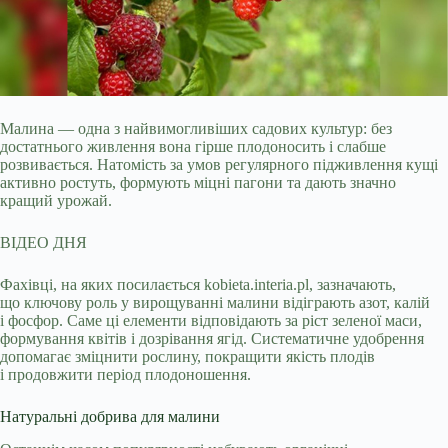
Малина — одна з найвимогливіших садових культур: без
достатнього живлення вона гірше плодоносить і слабше
розвивається. Натомість за умов регулярного підживлення
кущі
активно ростуть, формують міцні пагони та дають значно
кращий урожай.
ВІДЕО ДНЯ
Фахівці, на яких посилається kobieta.interia.pl, зазначають,
що ключову роль у вирощуванні малини відіграють азот, калій
і фосфор. Саме ці елементи відповідають за ріст зеленої маси,
формування квітів і дозрівання ягід. Систематичне удобрення
допомагає зміцнити рослину, покращити якість плодів
і продовжити період плодоношення.
Натуральні добрива для малини