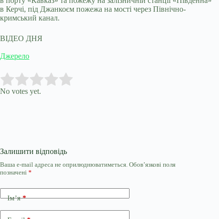
в порту «Кавказ» та пожежу на залізничній станції «Південна»
в Керчі, під Джанкоєм пожежа на мості через Північно-
кримський канал.
ВІДЕО ДНЯ
Джерело
Submit Rating
Rate this item:
No votes yet.
Залишити відповідь
Ваша e-mail адреса не оприлюднюватиметься.
Обов’язкові поля
позначені
*
Ім’я
*