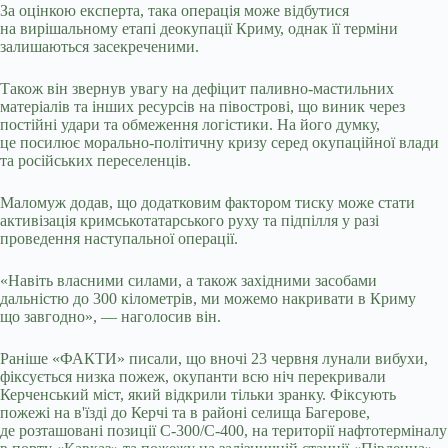
За оцінкою експерта, така операція може відбутися
на вирішальному етапі деокупації Криму, однак її терміни
залишаються засекреченими.
Також він звернув увагу на дефіцит паливно-мастильних
матеріалів та інших ресурсів на півострові, що виник через
постійні удари та обмеження логістики. На його думку,
це посилює морально-політичну кризу серед окупаційної влади
та російських переселенців.
Маломуж додав, що додатковим фактором тиску може стати
активізація кримськотатарського руху та підпілля у разі
проведення наступальної операції.
«Навіть власними силами, а також західними засобами
дальністю до 300 кілометрів, ми можемо накривати в Криму
що завгодно», — наголосив він.
Раніше «ФАКТИ» писали, що вночі 23 червня лунали вибухи,
фіксується низка пожеж, окупанти всю ніч перекривали
Керченський міст, який відкрили тільки зранку. Фіксують
пожежі на в'їзді до Керчі та в районі селища Багерове,
де розташовані позиції С-300/С-400, на території нафтотерміналу