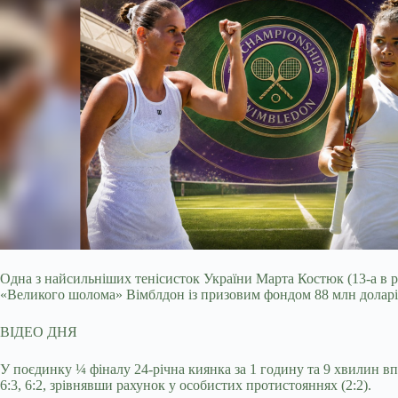
Одна з найсильніших тенісисток України Марта Костюк (13-а в р
«Великого шолома» Вімблдон із призовим фондом 88 млн доларі
ВІДЕО ДНЯ
У поєдинку ¼ фіналу 24-річна киянка за 1 годину та 9 хвилин вп
6:3, 6:2, зрівнявши рахунок у особистих протистояннях (2:2).