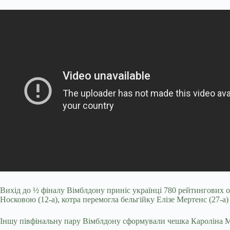
Вихід до ½ фіналу Вімблдону приніс українці 780 рейтингових 
Носковою (12-а), котра перемогла бельгійку Елізе Мертенс (27-а) 
Іншу півфінальну пару Вімблдону сформували чешка Кароліна Мух