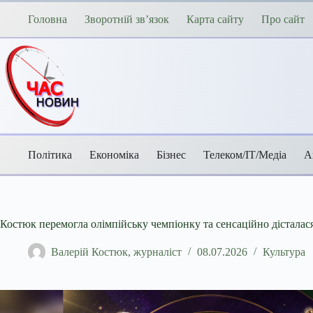
Перейти
до
Головна
Зворотній зв’язок
Карта сайту
Про сайт
вмісту
Політика
Економіка
Бізнес
Телеком/ІТ/Медіа
А
Костюк перемогла олімпійську чемпіонку та сенсаційно дісталася
Валерій Костюк, журналіст
08.07.2026
Культура