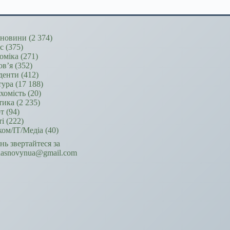
новини
(2 374)
ес
(375)
оміка
(271)
ов’я
(352)
денти
(412)
тура
(17 188)
хомість
(20)
тика
(2 235)
т
(94)
ті
(222)
ком/ІТ/Медіа
(40)
ань звертайтеся за
hasnovynua@gmail.com