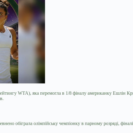
ейтингу WTA), яка перемогла в 1/8 фіналу американку Ешлін Крю
в.
евнено обіграла олімпійську чемпіонку в парному розряді, фінал