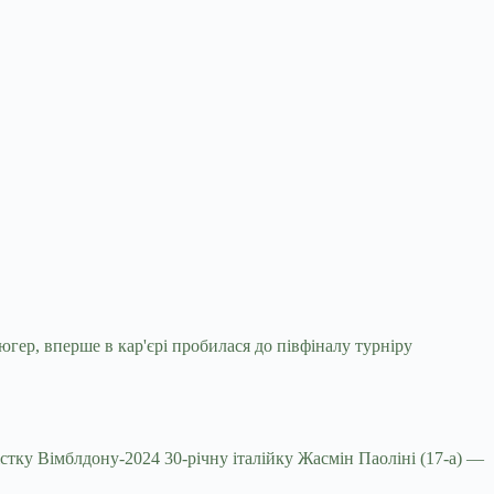
гер, вперше в кар'єрі пробилася до
півфіналу турніру
істку Вімблдону-2024 30-річну італійку Жасмін Паоліні (17-а) —