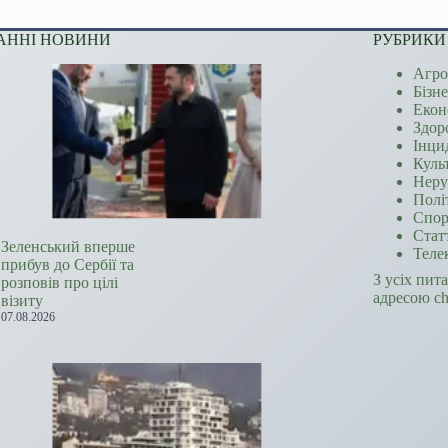
АННІ НОВИНИ
РУБРИКИ
Агро
Бізн
Екон
Здор
Інци
Куль
Неру
Полі
Спор
Стат
Зеленський вперше
Теле
прибув до Сербії та
З усіх пит
розповів про цілі
адресою c
візиту
07.08.2026