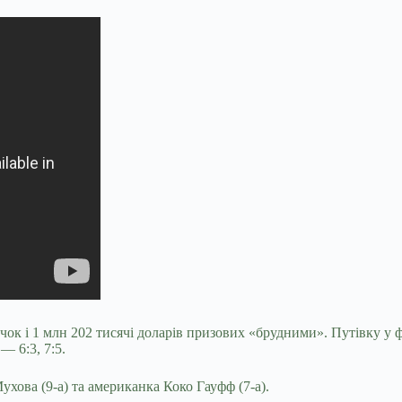
очок і 1 млн 202 тисячі доларів призових «брудними». Путівку 
— 6:3, 7:5.
ова (9-а) та американка Коко Гауфф (7-а).