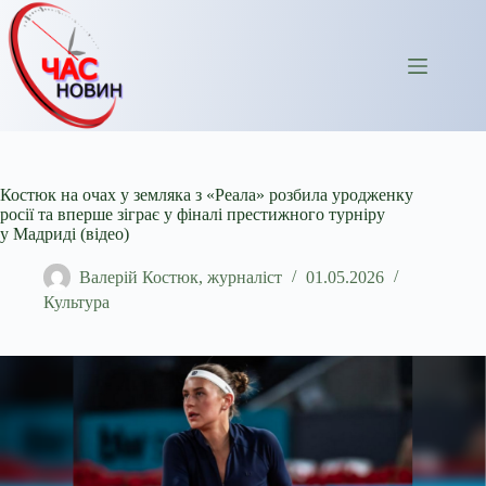
Перейти
до
вмісту
Костюк на очах у земляка з «Реала» розбила уродженку
росії та вперше зіграє у фіналі престижного турніру
у Мадриді (відео)
Валерій Костюк, журналіст
01.05.2026
Культура