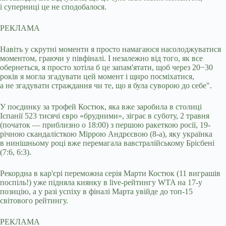
і суперниці це не сподобалося.
РЕКЛАМА
Навіть у скрутні моменти я просто намагаюся насолоджуватися
моментом, граючи у півфіналі. І незалежно від того, як все
обернеться, я просто хотіла б це запам'ятати, щоб через 20−30
років я могла згадувати цей момент і щиро посміхатися,
а не згадувати страждання чи те, що я була суворою до себе".
У поєдинку за трофей Костюк, яка вже заробила в столиці
Іспанії 523 тисячі євро «брудними», зіграє в суботу, 2 травня
(початок — приблизно о 18:00) з першою ракеткою росії, 19-
річною скандалісткою Міррою Андрєєвою (8-а), яку українка
в нинішньому році вже перемагала вавстралійському Брісбені
(7:6, 6:3).
Рекордна в кар'єрі переможна серія Марти Костюк (11 виграшів
поспіль!) уже підняла киянку в live-рейтингу WTA на 17-у
позицію, а у разі успіху в фіналі Марта увійде до топ-15
світового рейтингу.
РЕКЛАМА