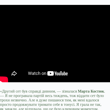
«Другий сет був справді дивним, — зізналася
Марта Костюк
.
— Я не програвала партій весь тиждень, тож віддати сет було
трохи незвично. Але я дуже пишаюся тим, як мені вдалося
просто продовжувати тримати себе в тонусі. Я грала не так,
як завжди, але відчувала, що це було ключовим моментом,