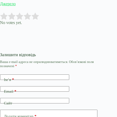
Джерело
Submit Rating
Rate this item:
No votes yet.
Залишити відповідь
Ваша e-mail адреса не оприлюднюватиметься.
Обов’язкові поля
позначені
*
Ім’я
*
Email
*
Сайт
Додати коментар
*