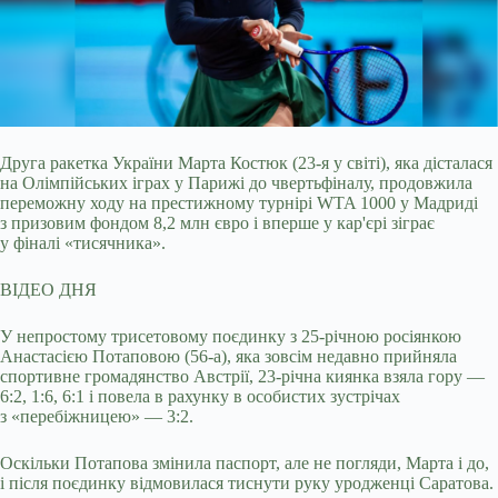
Друга ракетка України Марта Костюк (23-я у світі), яка дісталася
на Олімпійських іграх у Парижі до чвертьфіналу, продовжила
переможну ходу на престижному турнірі WTA
1000 у Мадриді
з призовим фондом 8,2 млн євро і вперше у кар'єрі зіграє
у фіналі «тисячника».
ВІДЕО ДНЯ
У непростому трисетовому поєдинку з 25-річною росіянкою
Анастасією Потаповою (56-а), яка зовсім недавно прийняла
спортивне громадянство Австрії, 23-річна киянка взяла гору —
6:2, 1:6, 6:1 і повела в рахунку в особистих зустрічах
з «перебіжницею» — 3:2.
Оскільки Потапова змінила паспорт, але не погляди, Марта і до,
і після поєдинку відмовилася тиснути руку уродженці Саратова.