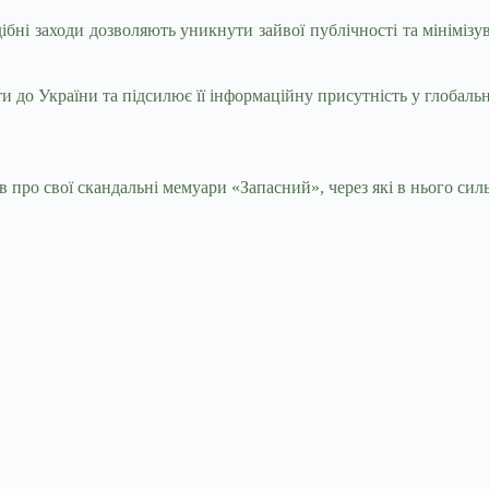
бні заходи дозволяють уникнути зайвої публічності та мінімізу
и до України та підсилює її інформаційну присутність у глобаль
ів про свої скандальні мемуари «Запасний», через які в нього си