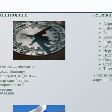
АННІ НОВИНИ
РУБРИКИ
Агро
Бізн
Екон
Здор
Інци
Куль
Неру
Полі
Спор
Стат
Овнам — підтримка
Теле
долі, Водоліям —
З усіх пит
прибуток, а Дівам —
адресою c
кар’єрний успіх:
гороскоп на 7
серпня
07.08.2026