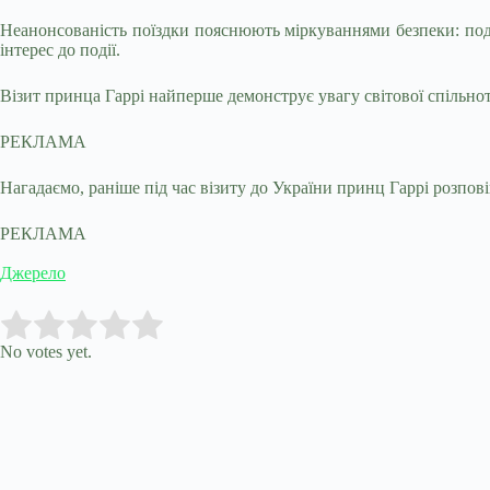
Неанонсованість поїздки пояснюють міркуваннями безпеки: поді
інтерес до події.
Візит принца Гаррі найперше демонструє увагу світової спільнот
РЕКЛАМА
Нагадаємо, раніше під час візиту до України принц Гаррі розпов
РЕКЛАМА
Джерело
Submit Rating
Rate this item:
No votes yet.