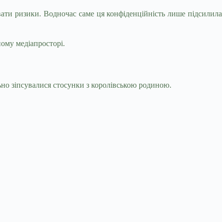
вати ризики. Водночас саме ця конфіденційність лише підсилила
ному медіапросторі.
льно зіпсувалися стосунки з королівською родиною.