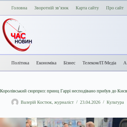
Перейти
до
Головна
Зворотній зв’язок
Карта сайту
Про сайт
вмісту
Політика
Економіка
Бізнес
Телеком/ІТ/Медіа
А
Королівський сюрприз: принц Гаррі несподівано прибув до Киє
Валерій Костюк, журналіст
23.04.2026
Культура