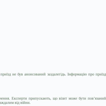
приїзд не був анонсований заздалегідь.
Інформацію про приїз
ачення. Експерти припускають, що візит може бути пов’язаний
аждалим від війни.