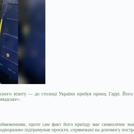
нсного візиту — до столиці України прибув принц Гаррі. Його 
омадське».
 обмеженими, проте сам факт його приїзду має символічне зн
еодноразово підтримував проєкти, спрямовані на допомогу постр