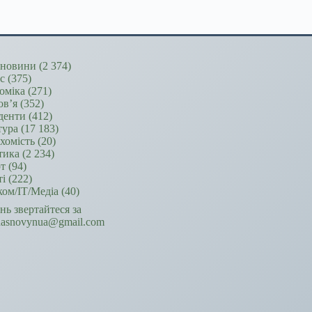
новини
(2 374)
ес
(375)
оміка
(271)
ов’я
(352)
денти
(412)
тура
(17 183)
хомість
(20)
тика
(2 234)
т
(94)
ті
(222)
ком/ІТ/Медіа
(40)
ань звертайтеся за
hasnovynua@gmail.com