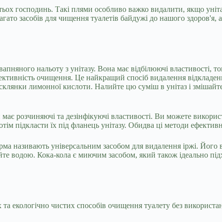
атьох господинь. Такі плями особливо важко видалити, якщо уніт
ато засобів для чищення туалетів байдужі до нашого здоров'я, а
апняного нальоту з унітазу. Вона має відбілюючі властивості, т
ктивність очищення. Це найкращий спосіб видалення відкладень
 склянки лимонної кислоти. Налийте цю суміш в унітаз і змішайте
 має розчиняючі та дезінфікуючі властивості. Ви можете викори
отім підкласти їх під фланець унітазу. Обидва ці методи ефектив
рма називають універсальним засобом для видалення іржі. Його 
ийте водою. Кока-кола є миючим засобом, який також ідеально пі
а екологічно чистих способів очищення туалету без використан