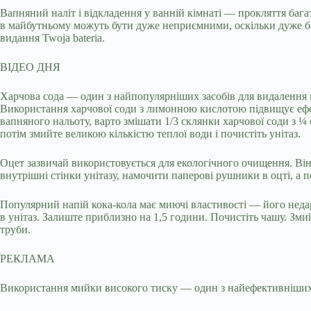
Вапняний наліт і відкладення у ванній кімнаті — прокляття баг
в майбутньому можуть бути дуже неприємними, оскільки дуже баг
видання Twoja bateria.
ВІДЕО ДНЯ
Харчова сода — один з найпопулярніших засобів для видалення в
Використання харчової соди з лимонною кислотою підвищує ефе
вапняного нальоту, варто змішати 1/3 склянки харчової соди з ¼
потім змийте великою кількістю теплої води і почистіть унітаз.
Оцет зазвичай використовується для екологічного очищення. Він
внутрішні стінки унітазу, намочити паперові рушники в оцті, а п
Популярний напій кока-кола має миючі властивості — його неда
в унітаз. Залиште приблизно на 1,5 години. Почистіть чашу. Зм
труби.
РЕКЛАМА
Використання мийки високого тиску — один з найефективніших т