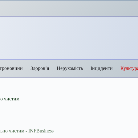
гроновини
Здоров’я
Нерухомість
Інциденти
Культур
но чистим