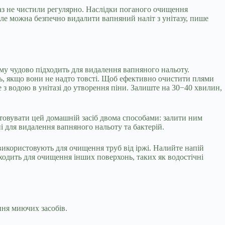
аз не чистили регулярно. Наслідки
поганого очищення
ле можна безпечно видалити вапняний наліт з унітазу, пише
ому чудово підходить для видалення вапняного нальоту.
, якщо вони не надто товсті. Щоб ефективно очистити плями
 з водою в унітазі до утворення піни. Залиште на 30−40 хвилин,
стовувати цей домашній засіб двома способами: залити ним
ні для видалення вапняного нальоту та бактерій.
використовують для очищення труб від іржі. Налийте напій
дходить для очищення інших поверхонь, таких як водостічні
ня миючих засобів.