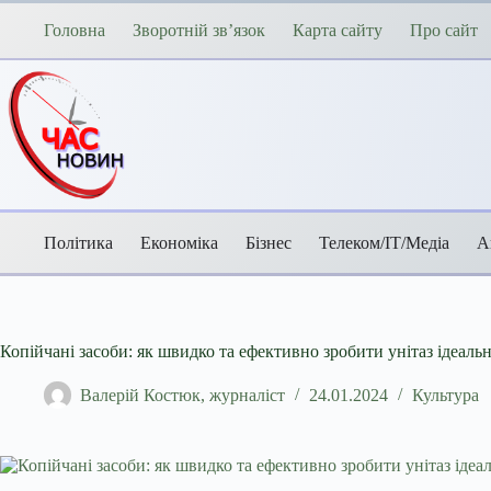
Перейти
до
Головна
Зворотній зв’язок
Карта сайту
Про сайт
вмісту
Політика
Економіка
Бізнес
Телеком/ІТ/Медіа
А
Копійчані засоби: як швидко та ефективно зробити унітаз ідеаль
Валерій Костюк, журналіст
24.01.2024
Культура