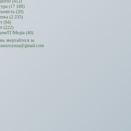
денти
(412)
тура
(17 188)
хомість
(20)
тика
(2 235)
т
(94)
ті
(222)
ком/ІТ/Медіа
(40)
ань звертайтеся за
hasnovynua@gmail.com