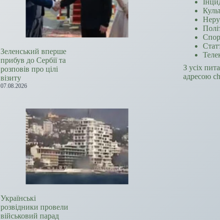
Інци
Куль
Неру
Полі
Спор
Стат
Зеленський вперше
Теле
прибув до Сербії та
З усіх пит
розповів про цілі
адресою c
візиту
07.08.2026
Українські
розвідники провели
військовий парад