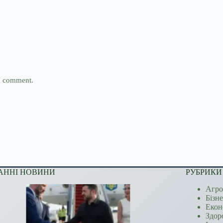
 I comment.
АННІ НОВИНИ
РУБРИКИ
Агро
Бізн
Екон
Здор