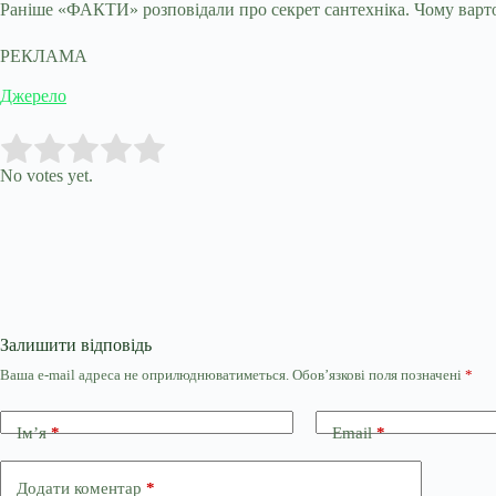
Раніше «ФАКТИ» розповідали про секрет сантехніка. Чому варто 
РЕКЛАМА
Джерело
Submit Rating
Rate this item:
No votes yet.
Залишити відповідь
Ваша e-mail адреса не оприлюднюватиметься.
Обов’язкові поля позначені
*
Ім’я
*
Email
*
Додати коментар
*