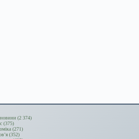
новини
(2 374)
ес
(375)
оміка
(271)
ов’я
(352)