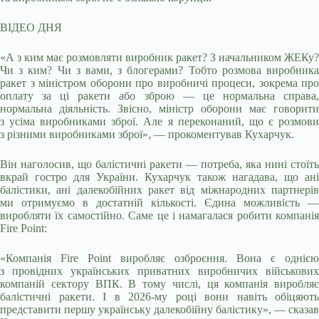
ВІДЕО ДНЯ
«А з ким має розмовляти виробник ракет? З начальником ЖЕКу?
Чи з ким? Чи з вами, з блогерами? Тобто розмова виробника
ракет з міністром оборони про виробничі процеси, зокрема про
оплату за ці ракети або зброю — це нормальна справа,
нормальна діяльність. Звісно, міністр оборони має говорити
з усіма виробниками зброї. Але я переконаний, що є розмови
з різними виробниками зброї», — прокоментував Кухарчук.
Він наголосив, що балістичні ракети — потреба, яка нині стоїть
вкрай гостро для України. Кухарчук також нагадава, що ані
балістики, ані далекобійних ракет від міжнародних партнерів
ми отримуємо в достатній кількості. Єдина можливість —
виробляти їх самостійно. Саме це і намагалася робити компанія
Fire Рoint:
«Компанія Fire Рoint виробляє озброєння. Вона є однією
з провідних українських приватних виробничих військових
компаній сектору ВПК. В тому числі, ця компанія виробляє
балістичні ракети. І в 2026-му році вони навіть обіцяють
представити першу українську далекобійну балістику», — сказав