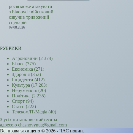
росія може атакувати
з Білорусі: військовий
озвучив тривожний
сценарій
09.08.2026
РУБРИКИ
Агроновини
(2 374)
Бізнес
(375)
Економіка
(271)
Здоров’я
(352)
Інциденти
(412)
Культура
(17 203)
Нерухомість
(20)
Політика
(2 235)
Спорт
(94)
Статті
(222)
Телеком/ІТ/Медіа
(40)
З усіх питань звертайтеся за
адресою chasnovynua@gmail.com
Всі права захищено © 2026 - ЧАС новин.