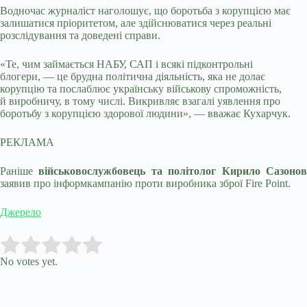
Водночас журналіст наголошує, що боротьба з корупцією має
залишатися пріоритетом, але здійснюватися через реальні
розслідування та доведені справи.
«Те, чим займається НАБУ, САП і всякі підконтрольні
блогери, — це брудна політична діяльність, яка не долає
корупцію та послаблює українську військову спроможність,
й виробничу, в тому числі. Викривляє взагалі уявлення про
боротьбу з корупцією здорової людини», —
вважає Кухарчук.
РЕКЛАМА
Раніше
військовослужбовець та політолог Кирило Сазоно
заявив про інформкампанію проти виробника зброї Fire Point.
Джерело
Submit Rating
Rate this item:
No votes yet.