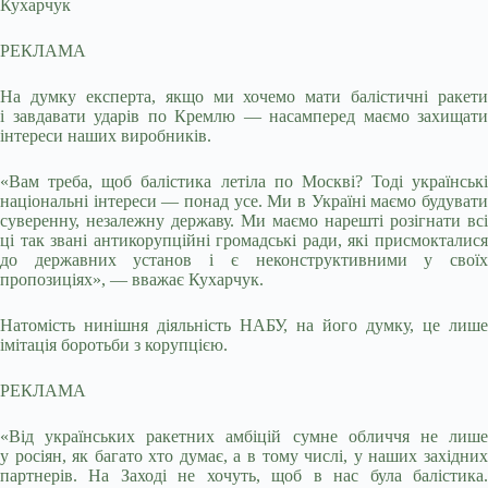
Кухарчук
РЕКЛАМА
На думку експерта, якщо ми хочемо мати балістичні ракети
і завдавати ударів по Кремлю — насамперед маємо захищати
інтереси наших виробників.
«Вам треба, щоб балістика летіла по Москві? Тоді українські
національні інтереси — понад усе. Ми в Україні маємо будувати
суверенну, незалежну державу. Ми маємо нарешті розігнати всі
ці так звані антикорупційні громадські ради, які присмокталися
до державних установ і є неконструктивними у своїх
пропозиціях», — вважає Кухарчук.
Натомість нинішня діяльність НАБУ, на його думку, це лише
імітація боротьби з корупцією.
РЕКЛАМА
«Від українських ракетних амбіцій сумне обличчя не лише
у росіян, як багато хто думає, а в тому числі, у наших західних
партнерів. На Заході не хочуть, щоб в нас була балістика.