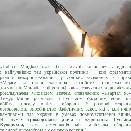
«Плівки Міндіча» вже кілька місяців залишаються однією
з найгучніших тем української політики — їхні фрагменти
раніше використовувалися у судових
засіданнях у справ
«Мідас» та стали частиною офіційних процесуальних
документів.У новій серії розшифровок, озвучених журналістом-
розслідувачем Михайлом Ткачем, співвласник «Квартал 95»
Тимур Міндіч розмовляє з Рустемом Умєровим, коли той
обіймав посаду міністра оборони. У розмові сторони
обговорюють виробництво балістичних ракет, які є критично
важливими для України в умовах повномасштабної війни.
На думку
громадського діяча і журналіста Руслан
Кухарчука,
сама комунікація між міністром оборон
та виробником зброї не є ознакою корупції.