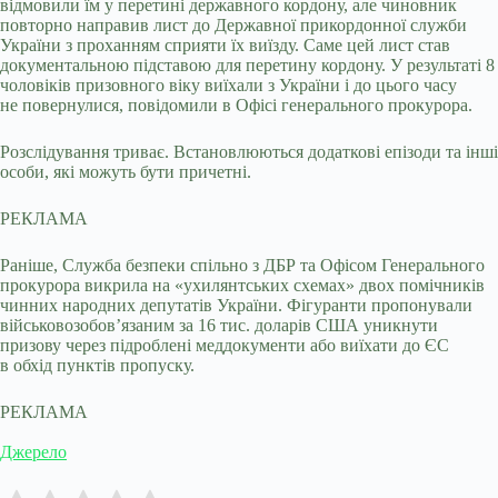
відмовили їм у перетині державного кордону, але чиновник
повторно направив лист до Державної прикордонної служби
України з проханням сприяти їх виїзду. Саме цей лист став
документальною підставою для перетину кордону. У результаті 8
чоловіків призовного віку виїхали з України і до цього часу
не повернулися, повідомили в Офісі генерального прокурора.
Розслідування триває. Встановлюються додаткові епізоди та інші
особи, які можуть бути причетні.
РЕКЛАМА
Раніше, Служба безпеки спільно з ДБР та Офісом Генерального
прокурора викрила на «ухилянтських схемах» двох помічників
чинних народних депутатів України. Фігуранти пропонували
військовозобов’язаним за 16 тис. доларів США уникнути
призову через підроблені меддокументи або виїхати до ЄС
в обхід пунктів пропуску.
РЕКЛАМА
Джерело