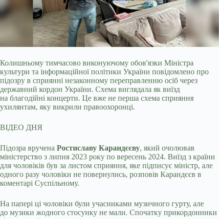
Колишньому тимчасово виконуючому обов'язки Міністра
культури та інформаційної політики України повідомлено про
підозру в сприянні незаконному переправленню осіб
через
державний кордон України. Схема виглядала як виїзд
на благодійні концерти. Це вже не перша схема сприяння
ухилянтам, яку викрили правоохоронці.
ВІДЕО ДНЯ
Підозра вручена
Ростиславу Карандєєву
, який очолював
міністерство з липня 2023 року по вересень 2024. Виїзд з країни
для чоловіків був за листом сприяння, яке підписує міністр, але
одного разу чоловіки не повернулись, розповів Карандєєв в
коментарі Суспільному.
На папері ці чоловіки були учасниками музичного гурту, але
до музики жодного стосунку не мали. Спочатку прикордонники