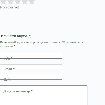
Submit Rating
Rate this item:
No votes yet.
Залишити відповідь
Ваша e-mail адреса не оприлюднюватиметься.
Обов’язкові поля
позначені
*
Ім’я
*
Email
*
Сайт
Додати коментар
*