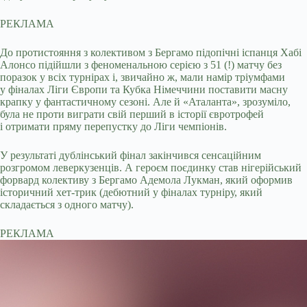
РЕКЛАМА
До протистояння з колективом з Бергамо підопічні іспанця Хабі
Алонсо підійшли з феноменальною серією з 51 (!) матчу без
поразок у всіх турнірах і, звичайно ж, мали намір тріумфами
у фіналах Ліги Європи та Кубка Німеччини поставити масну
крапку у фантастичному сезоні. Але й «Аталанта», зрозуміло,
була не проти виграти свій перший в історії євротрофей
і отримати пряму перепустку до Ліги чемпіонів.
У результаті дублінський фінал закінчився сенсаційним
розгромом леверкузенців. А героєм поєдинку став нігерійський
форвард колективу з Бергамо Адемола Лукман, який оформив
історичний хет-трик (дебютний у фіналах турніру, який
складається з одного матчу).
РЕКЛАМА