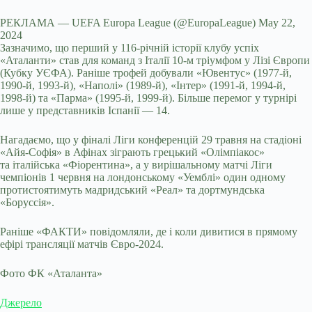
РЕКЛАМА — UEFA Europa League (@EuropaLeague) May 22,
2024
Зазначимо, що перший у 116-річній історії клубу успіх
«Аталанти» став для команд з Італії 10-м тріумфом у Лізі Європи
(Кубку УЄФА). Раніше трофей добували «Ювентус» (1977-й,
1990-й, 1993-й), «Наполі» (1989-й), «Інтер» (1991-й, 1994-й,
1998-й) та «Парма» (1995-й, 1999-й). Більше перемог у турнірі
лише у представників Іспанії — 14.
Нагадаємо, що у фіналі Ліги конференцій 29 травня на стадіоні
«Айя-Софія» в Афінах зіграють грецький «Олімпіакос»
та італійська «Фіорентина», а у вирішальному матчі Ліги
чемпіонів 1 червня на лондонському «Уемблі» один одному
протистоятимуть мадридський «Реал» та дортмундська
«Боруссія».
Раніше «ФАКТИ» повідомляли, де і коли дивитися в прямому
ефірі трансляції матчів Євро-2024.
Фото ФК «Аталанта»
Джерело