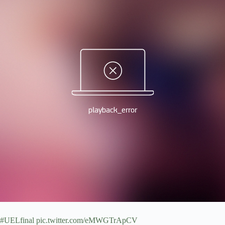
#UELfinal pic.twitter.com/eMWGTrApCV