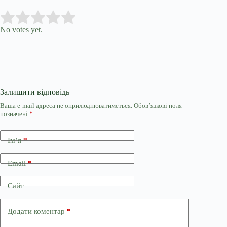
Submit Rating
Rate this item:
No votes yet.
Залишити відповідь
Ваша e-mail адреса не оприлюднюватиметься.
Обов’язкові поля
позначені
*
Ім’я
*
Email
*
Сайт
Додати коментар
*