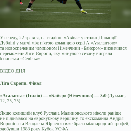
У середу, 22 травня, на стадіоні «Авіва» у столиці Ірландії
Дубліні у матчі між п'ятою командою серії А «Аталантою»
та новоспеченим чемпіоном
Німеччини «Байєром» визначився
переможець Ліги Європи, яку минулого сезону виграла
іспанська «Севілья».
ВІДЕО ДНЯ
Ліга Європи. Фінал
«Аталанта» (Італія) — «Байєр» (Німеччина) — 3:0
(Лукман,
12, 25, 75).
Якщо колишній клуб Руслана Малиновського ніколи раніше
не підіймався на єврокубкову вершину, то екскоманда Андрія
Вороніна та Владлена Юрченко вже брала міжнародний трофей,
здобувши 1988 року Кубок УЄФА.