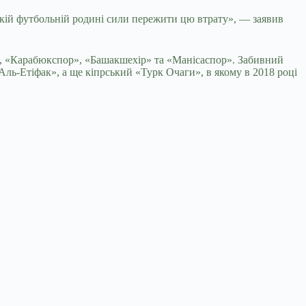
ській футбольній родині сили пережити цю втрату», — заявив
ш», «Карабюкспор», «Башакшехір» та «Манісаспор». Забивний
ль-Етіфак», а ще кіпрський «Турк Очаги», в якому в 2018 році