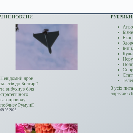
АННІ НОВИНИ
РУБРИКИ
Агро
Бізн
Екон
Здор
Інци
Куль
Неру
Полі
Спор
Стат
Невідомий дрон
Теле
залетів до Болгарії
З усіх пит
та вибухнув біля
адресою c
стратегічного
газопроводу
поблизу Румунії
09.08.2026