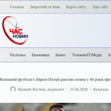
Перейти
до
Головна
Зворотній зв’язок
Карта сайту
Про сайт
вмісту
Політика
Економіка
Бізнес
Телеком/ІТ/Медіа
А
Колишній футболіст збірної Нігерії раптово помер у 40 років (фо
Валерій Костюк, журналіст
25.04.2026
Культура