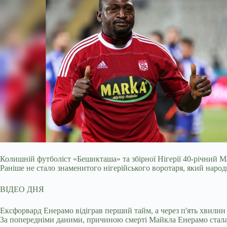
Колишній футболіст «Бешикташа» та збірної Нігерії 40-річний 
Раніше не стало знаменитого нігерійського воротаря, який народив
ВІДЕО ДНЯ
Ексфорвард Енерамо відіграв перший тайм, а через п'ять хвилин 
За попередніми даними, причиною смерті Майкла Енерамо стала