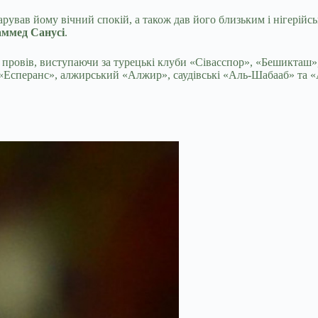
арував йому вічний спокій, а також дав його близьким і нігерій
аммед Санусі
.
к провів, виступаючи за турецькі клуби «Сівасспор», «Бешикта
 «Есперанс», алжирський «Алжир», саудівські «Аль-Шабааб» та «А