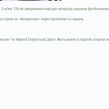
 3 м'ячі. Після завершення кар'єри нігерієць керував футбольною
но грати за «Бешикташ» через проблеми із серцем.
я» та збірної Португалії Діогу Жота разом із братом згоріли ж