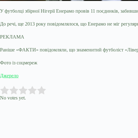
У футболці збірної Нігерії Енерамо провів 11 поєдинків, забивши
До речі, ще 2013 року повідомлялося, що Енерамо не міг регуляр
РЕКЛАМА
Раніше «ФАКТИ» повідомляли, що знаменитий футболіст «Ліверпул
Фото із соцмереж
Джерело
Submit Rating
Rate this item:
No votes yet.