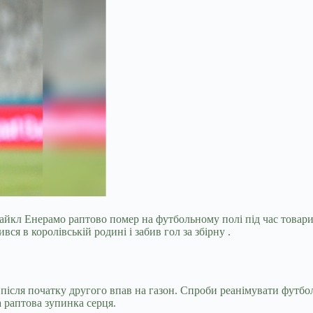
Майкл Енерамо раптово помер на футбольному полі під час товар
ся в королівській родині і забив гол за збірну .
після початку другого впав на газон. Спроби реанімувати футболі
 раптова зупинка серця.