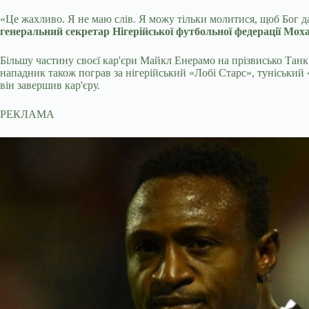
«Це жахливо. Я не маю слів. Я можу тільки молитися, щоб Бог д
генеральний секретар Нігерійської футбольної федерації Мох
Більшу частину своєї кар'єри Майкл Енерамо на прізвисько Тан
нападник також пограв за нігерійський «Лобі Старс», туніський
він завершив кар'єру.
РЕКЛАМА