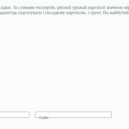
дки. За словами експертів, рясний урожай картоплі значною мір
алегідь підготувати і посадкову картоплю, і ґрунт. На майбутній
Сайт