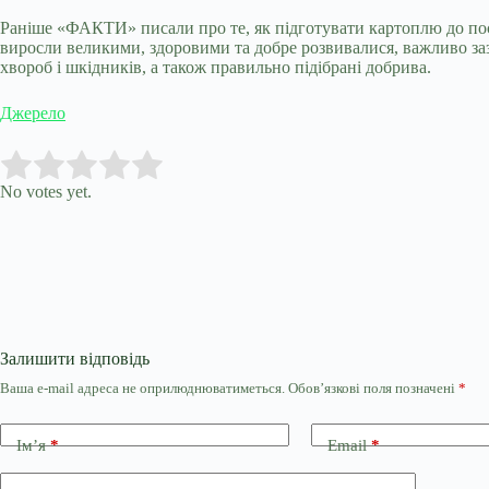
Раніше «ФАКТИ» писали про те, як підготувати картоплю до поса
виросли великими, здоровими та добре розвивалися, важливо зазд
хвороб і шкідників, а також правильно підібрані добрива.
Джерело
Submit Rating
Rate this item:
No votes yet.
Залишити відповідь
Ваша e-mail адреса не оприлюднюватиметься.
Обов’язкові поля позначені
*
Ім’я
*
Email
*