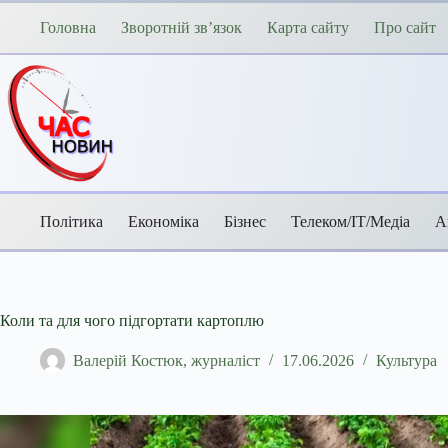
Перейти
до
Головна
Зворотній зв’язок
Карта сайту
Про сайт
вмісту
Політика
Економіка
Бізнес
Телеком/ІТ/Медіа
А
Коли та для чого підгортати картоплю
Валерій Костюк, журналіст
17.06.2026
Культура