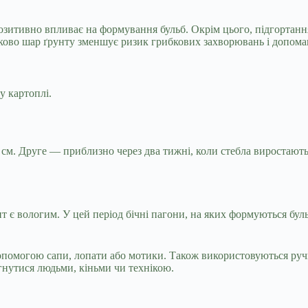
итивно впливає на формування бульб. Окрім цього, підгортання 
ково шар ґрунту зменшує ризик грибкових захворювань і допомаг
у картоплі.
см. Друге — приблизно через два тижні, коли стебла виростають 
т є вологим. У цей період бічні пагони, на яких формуються бул
омогою сапи, лопати або мотики. Також використовуються ручні 
гнутися людьми, кіньми чи технікою.