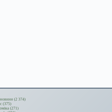
новини
(2 374)
ес
(375)
оміка
(271)