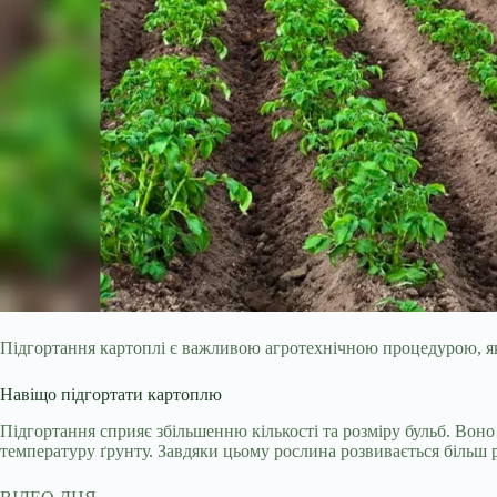
Підгортання картоплі є важливою агротехнічною процедурою, яка
Навіщо підгортати картоплю
Підгортання сприяє збільшенню
кількості та розміру бульб. Во
температуру ґрунту. Завдяки цьому рослина розвивається більш