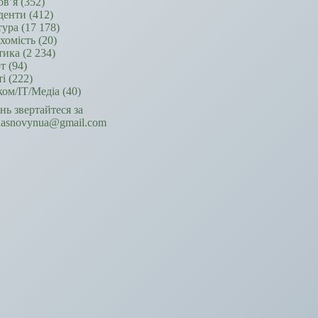
ов’я
(352)
денти
(412)
тура
(17 178)
хомість
(20)
тика
(2 234)
т
(94)
ті
(222)
ком/ІТ/Медіа
(40)
ань звертайтеся за
hasnovynua@gmail.com