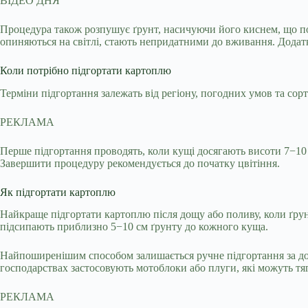
ВІДЕО ДНЯ
Процедура також розпушує ґрунт, насичуючи його киснем, що поз
опиняються на світлі, стають непридатними до вживання. Додат
Коли потрібно підгортати картоплю
Терміни підгортання залежать від регіону, погодних умов та сорт
РЕКЛАМА
Перше підгортання проводять, коли кущі досягають висоти 7−10 
Завершити процедуру рекомендується до початку цвітіння.
Як підгортати картоплю
Найкраще підгортати картоплю після дощу або поливу, коли ґрун
підсипають приблизно 5−10 см ґрунту до кожного куща.
Найпоширенішим способом залишається ручне підгортання за доп
господарствах застосовують мотоблоки або плуги, які можуть тя
РЕКЛАМА