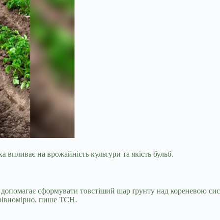
 впливає на врожайність культури та якість бульб.
но допомагає сформувати товстіший шар ґрунту над кореневою сис
 рівномірно, пише ТСН.