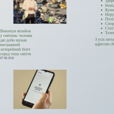
Здор
Інци
Куль
Неру
Полі
Спор
Стат
Викинув мільйон
Теле
у смітник: чоловік
З усіх пит
дві доби шукав
адресою c
виграшний
лотерейний білет
серед тонн сміття
07.08.2026