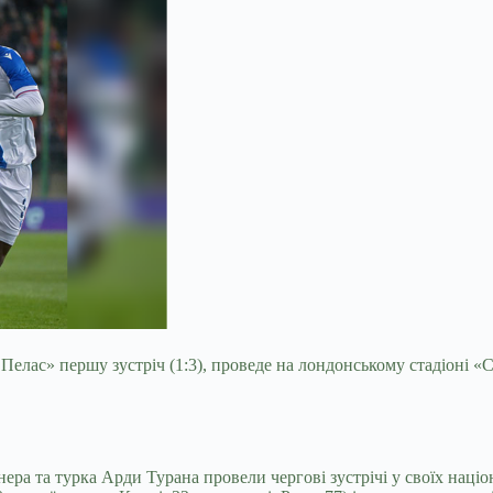
Пелас» першу зустріч (1:3), проведе на лондонському стадіоні «
ера та турка Арди Турана провели чергові зустрічі у своїх наці