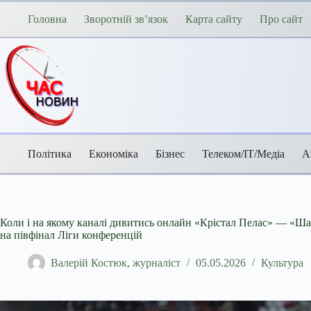
Перейти
до
Головна
Зворотній зв’язок
Карта сайту
Про сайт
вмісту
Політика
Економіка
Бізнес
Телеком/ІТ/Медіа
А
Коли і на якому каналі дивитись онлайн «Крістал Пелас» — «Шах
на півфінал Ліги конференцій
Валерій Костюк, журналіст
05.05.2026
Культура