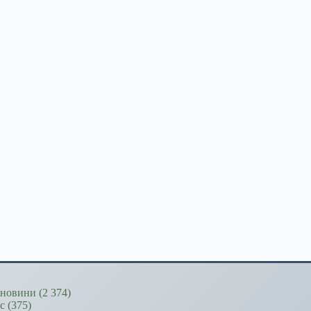
новини
(2 374)
ес
(375)