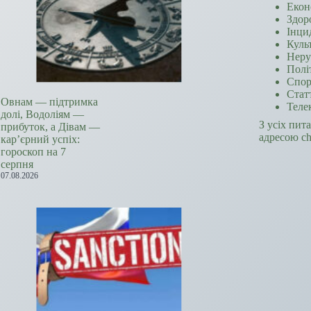
Екон
Здор
Інци
Куль
Неру
Полі
Спор
Стат
Овнам — підтримка
Теле
долі, Водоліям —
З усіх пит
прибуток, а Дівам —
адресою c
кар’єрний успіх:
гороскоп на 7
серпня
07.08.2026