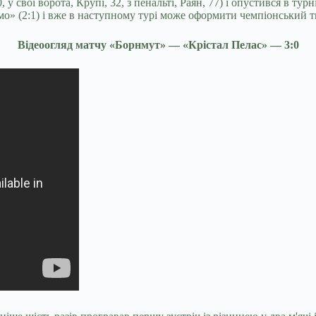
 свої ворота, Крупі, 32, з пенальті, Раян, 77) і опустився в турн
» (2:1) і вже в наступному турі може оформити чемпіонський т
Відеоогляд матчу «Борнмут» — «Крістал Пелас» — 3:0