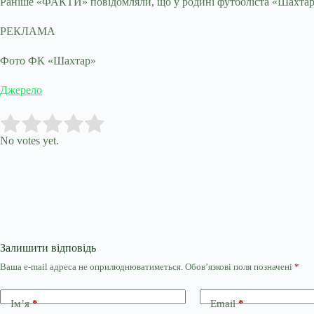
Раніше «ФАКТИ» повідомляли, що у родині футболіста «Шахтаря»
РЕКЛАМА
Фото ФК «Шахтар»
Джерело
Submit Rating
Rate this item:
No votes yet.
Залишити відповідь
Ваша e-mail адреса не оприлюднюватиметься.
Обов’язкові поля позначені
*
Ім’я
*
Email
*