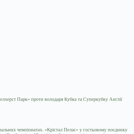
Селхерст
Парк» проти володаря Кубка та Суперкубку Англії
ональних чемпіонатах. «Крістал Пелас» у гостьовому поєдинку