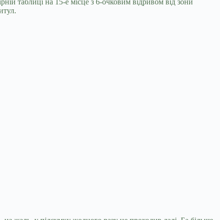
ірній таблиці на 15-е місце з 6-очковим відривом від зони
итул.