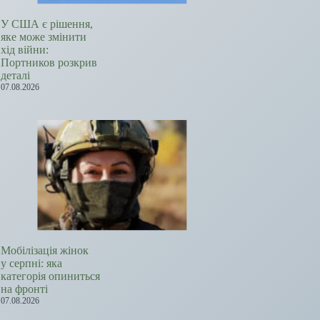
У США є рішення,
яке може змінити
хід війни:
Портников розкрив
деталі
07.08.2026
Мобілізація жінок
у серпні: яка
категорія опиниться
на фронті
07.08.2026