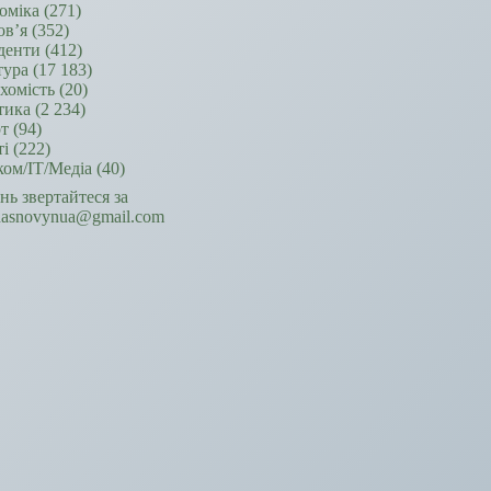
оміка
(271)
ов’я
(352)
денти
(412)
тура
(17 183)
хомість
(20)
тика
(2 234)
т
(94)
ті
(222)
ком/ІТ/Медіа
(40)
ань звертайтеся за
hasnovynua@gmail.com