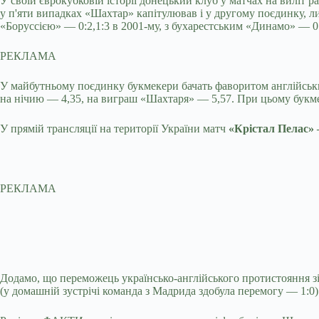
У своїй єврокубковій історії донецький клуб у матчах на виліт ра
у п'яти випадках «Шахтар» капітулював і у другому поєдинку, ли
«Боруссією» — 0:2,1:3 в 2001-му, з бухарестським «Динамо» — 0:2,
РЕКЛАМА
У майбутньому поєдинку букмекери бачать фаворитом англійськи
на нічию — 4,35, на виграш «Шахтаря» — 5,57. При цьому букме
У прямій трансляції на території України матч
«Крістал Пелас»
РЕКЛАМА
Додамо, що переможець українсько-англійського протистояння зі
(у домашній зустрічі команда з Мадрида здобула перемогу — 1:0)