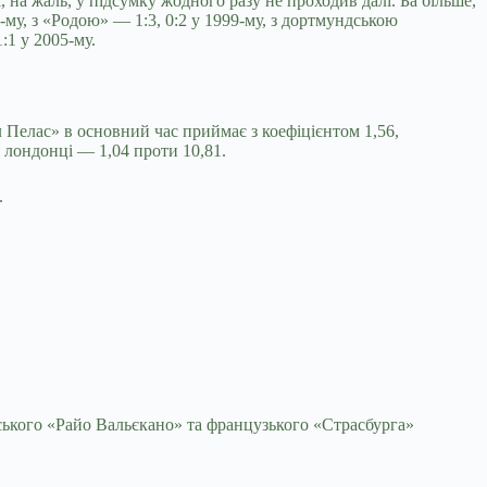
і, на жаль, у підсумку жодного разу не проходив далі. Ба більше,
-му, з «Родою» — 1:3, 0:2 у 1999-му, з дортмундською
:1 у 2005-му.
Пелас» в основний час приймає з коефіцієнтом 1,56,
 лондонці — 1,04 проти 10,81.
.
нського «Райо Вальєкано» та французького «Страсбурга»