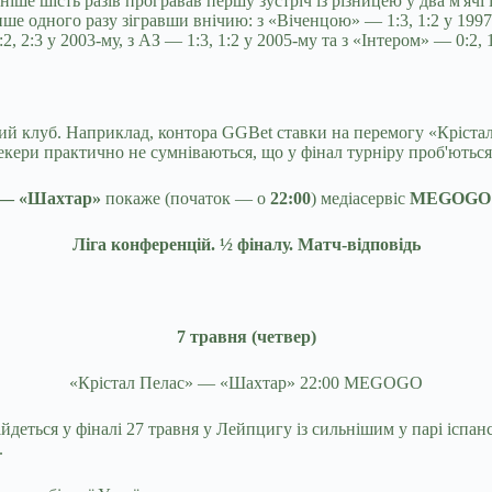
ніше шість разів програвав першу зустріч із різницею у два м'ячі 
ше одного разу зігравши внічию: з «Віченцою» — 1:3, 1:2 у 1997
 2:3 у 2003-му, з АЗ — 1:3, 1:2 у 2005-му та з «Інтером» — 0:2, 1
й клуб. Наприклад, контора GGBet ставки на перемогу «Крістал 
кери практично не сумніваються, що у фінал турніру проб'ються
 — «Шахтар»
покаже (початок — о
22:00
) медіасервіс
MEGOGO
Ліга конференцій. ½ фіналу. Матч-відповідь
7 травня (четвер)
«Крістал Пелас» — «Шахтар» 22:00 MEGOGO
йдеться у фіналі 27 травня у Лейпцигу із сильнішим у парі іспа
.