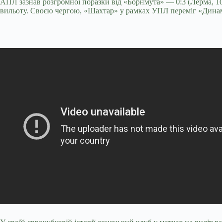
АПЛ зазнав розгромної поразки від «Борнмута» — 0:3 (Лерма, 10, у
вильоту. Своєю чергою, «Шахтар» у рамках УПЛ переміг «Динамо