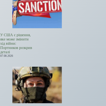
У США є рішення,
яке може змінити
хід війни:
Портников розкрив
деталі
07.08.2026