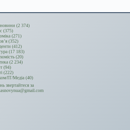
новини
(2 374)
ес
(375)
оміка
(271)
ов’я
(352)
денти
(412)
тура
(17 183)
хомість
(20)
тика
(2 234)
т
(94)
ті
(222)
ком/ІТ/Медіа
(40)
ань звертайтеся за
hasnovynua@gmail.com