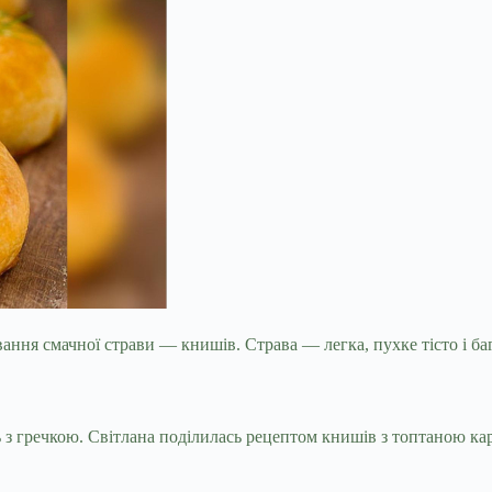
ння смачної страви — книшів. Страва — легка, пухке тісто і ба
з гречкою. Світлана поділилась рецептом книшів з топтаною кар