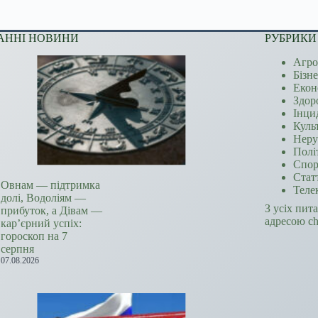
АННІ НОВИНИ
РУБРИКИ
Агро
Бізн
Екон
Здор
Інци
Куль
Неру
Полі
Спор
Стат
Овнам — підтримка
Теле
долі, Водоліям —
З усіх пит
прибуток, а Дівам —
адресою c
кар’єрний успіх:
гороскоп на 7
серпня
07.08.2026