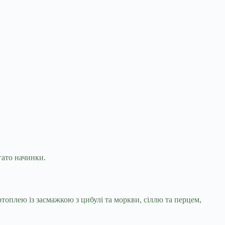
гато начинки.
топлею із засмажкою з цибулі та моркви, сіллю та перцем,