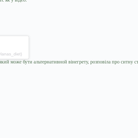
lanas_diet)
який може бути альтернативной вінегрету, розповіла про ситну ст