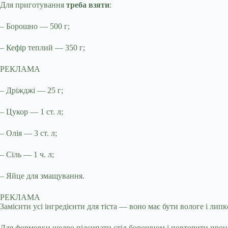
Для приготування
треба взяти
:
– Борошно — 500 г;
– Кефір теплий — 350 г;
РЕКЛАМА
– Дріжджі — 25 г;
– Цукор — 1 ст. л;
– Олія — 3 ст. л;
– Сіль — 1 ч. л;
– Яйце для змащування.
РЕКЛАМА
Замісити усі інгредієнти для тіста — воно має бути вологе і липк
Для формовки щедро підсипати стіл борошном і повторити процес