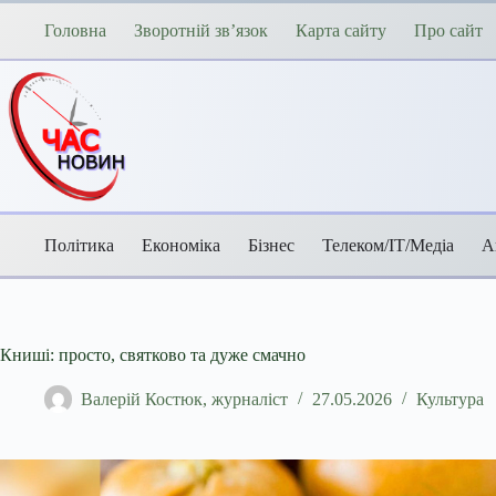
Перейти
до
Головна
Зворотній зв’язок
Карта сайту
Про сайт
вмісту
Політика
Економіка
Бізнес
Телеком/ІТ/Медіа
А
Книші: просто, святково та дуже смачно
Валерій Костюк, журналіст
27.05.2026
Культура