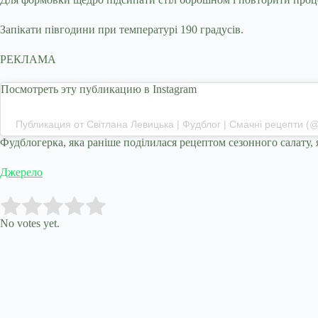
Запікати півгодини при температурі 190 градусів.
РЕКЛАМА
Посмотреть эту публикацию в Instagram
Публикация от Світлана Левицька | Фудблог | Смачні рецепти (@
Фудблогерка, яка раніше поділилася рецептом сезонного салату, 
Джерело
Submit Rating
Rate this item:
No votes yet.