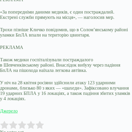
«За попередніми даними медиків, є один постраждалий.
Екстрені служби прямують на місця», — наголосив мер.
Трохи пізніше Кличко повідомив, що в Соломʼянському районі
уламки БпЛА впали на територію цвинтаря.
РЕКЛАМА
Також медики госпіталізували постраждалого
в Шевченківському районі. Внаслідок вибуху через падіння
БпЛА на пішохода наїхала легкова автівка.
У ніч на 28 квітня росіяни здійснили атаку 123 ударними
дронами, близько 80 з яких — «шахеди». Зафіксовано влучання
19 ударних БПЛА у 16 локаціях, а також падіння збитих уламків
у 4 локаціях.
Джерело
Submit Rating
Rate this item: