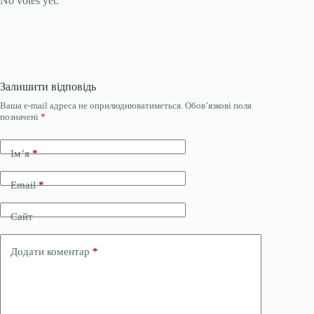
No votes yet.
Залишити відповідь
Ваша e-mail адреса не оприлюднюватиметься.
Обов’язкові поля
позначені
*
Ім’я
*
Email
*
Сайт
Додати коментар
*