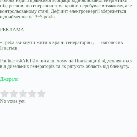
Голова Ради Української асоціації відновлюваної енергетики
підкреслив, що енергосистема країни перебуває в тяжкому, але
контрольованому стані. Дефіцит електроенергії збережеться
щонайменше на 3−5 років.
РЕКЛАМА
«Треба звикнути жити в країні генераторів», — наголосив
Ігнатьєв.
Раніше «ФАКТИ» писали, чому на Полтавщині відмовляються
від дизельних генераторів та як рятують область від блекауту.
Джерело
Submit Rating
Rate this item:
No votes yet.