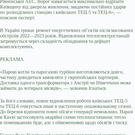
Рівненської АЕС. Ворог намагається максимально відрізати
Київщину від джерела живлення, завдаючи постійних ударів
по розподільчих станціях і київських ТЕЦ-5 та ТЕЦ-6», —
пояснив експерт.
В Україні триває ремонт енергетичних об’єктів після масованих
обстрілів 2022—2023 років. Відновлення теплоелектростанцій
затримується через складність обладнання та дефіцит
комплектуючих.
РЕКЛАМА
«Парові котли та парогазові турбіни виготовляються довго,
частину доводиться замовляти у європейських партнерів.
Доставка одного трансформатора з Австрії чи Німеччини може
займати до чотирьох місяців», — зазначив Ігнатьєв.
За його словами, повне відновлення роботи київських ТЕЦ-5
та ТЕЦ-6 очікується лише в наступному опалювальному сезоні.
До березня відновити повні обсяги генерації неможливо. Наразі
в Києві застосовують аварійні схеми теплопостачання: тепло
в помешканнях буде, але з обмеженнями щодо обсягів і тиску.