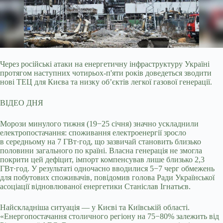
Через російські атаки на енергетичну інфраструктуру Україні
протягом наступних чотирьох-п'яти років доведеться зводити
нові ТЕЦ для Києва та низку об’єктів
легкої газової генерації.
ВІДЕО ДНЯ
Морози минулого тижня (19−25 січня) значно ускладнили
електропостачання: споживання електроенергії зросло
в середньому на 7 ГВт·год, що зазвичай становить близько
половини загального по країні. Власна генерація не змогла
покрити цей дефіцит, імпорт компенсував лише близько 2,3
ГВт·год. У результаті одночасно вводилися 5−7 черг обмежень
для побутових споживачів, повідомив голова Ради Української
асоціації відновлюваної енергетики Станіслав Ігнатьєв.
Найскладніша ситуація — у Києві та Київській області.
«Енергопостачання столичного регіону на 75−80% залежить від