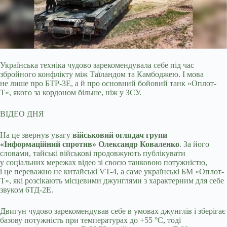
Українська техніка чудово зарекомендувала себе під час
збройного конфлікту між Таїландом та Камбоджею. І мова
не лише про БТР-3Е, а й про основний бойовий танк
«Оплот-
Т», якого за кордоном більше, ніж у ЗСУ.
ВІДЕО ДНЯ
На це звернув увагу
військовий оглядач групи
«Інформаційний спротив» Олександр Коваленко
. За його
словами, тайські військові продовжують публікувати
у соціальних мережах відео зі своєю танковою потужністю,
і це переважно не китайські VT-4, а саме українські БМ «Оплот-
Т», які розсікають місцевими джунглями з характерним для себе
звуком 6ТД-2Е.
Двигун чудово зарекомендував себе в умовах джунглів і зберігає
базову потужність при температурах до +55 °C, тоді