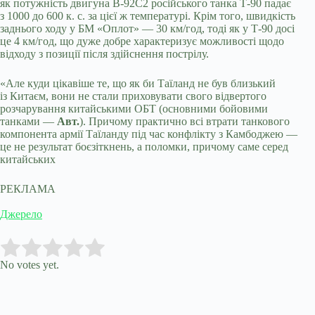
як потужність двигуна В-92С2 російського танка Т-90 падає
з 1000 до 600 к. с. за цієї ж температурі. Крім того, швидкість
заднього ходу у БМ «Оплот» — 30 км/год, тоді як у Т-90 досі
це 4 км/год, що дуже добре характеризує можливості щодо
відходу з позиції після здійснення пострілу.
«Але куди цікавіше те, що як би Таїланд не був близький
із Китаєм, вони не стали приховувати свого відвертого
розчарування китайськими ОБТ (основними бойовими
танками —
Авт.
). Причому практично всі втрати танкового
компонента армії Таїланду під час конфлікту з Камбоджею —
це не результат боєзіткнень, а поломки, причому саме серед
китайських
РЕКЛАМА
Джерело
Submit Rating
Rate this item:
No votes yet.