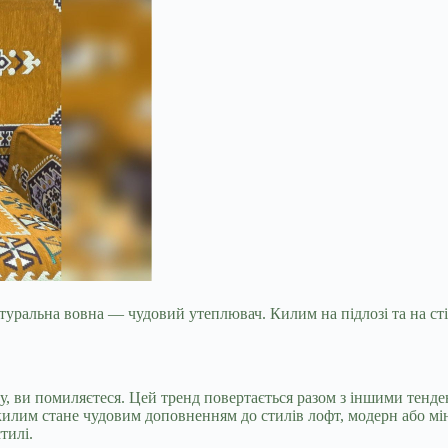
уральна вовна — чудовий утеплювач. Килим на підлозі та на сті
у, ви помиляєтеся. Цей тренд повертається разом з іншими тенде
й килим стане чудовим доповненням до стилів лофт, модерн або м
тилі.