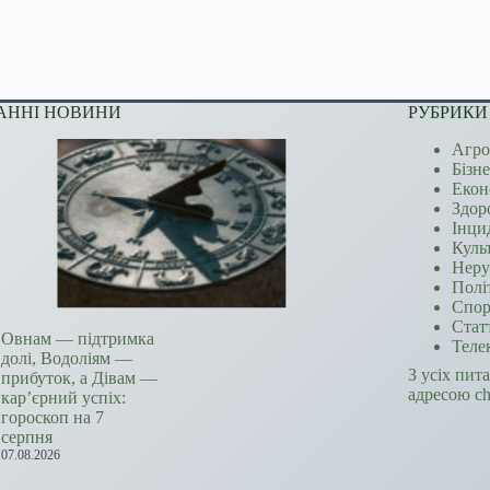
АННІ НОВИНИ
РУБРИКИ
Агро
Бізн
Екон
Здор
Інци
Куль
Неру
Полі
Спор
Стат
Овнам — підтримка
Теле
долі, Водоліям —
З усіх пит
прибуток, а Дівам —
адресою c
кар’єрний успіх:
гороскоп на 7
серпня
07.08.2026