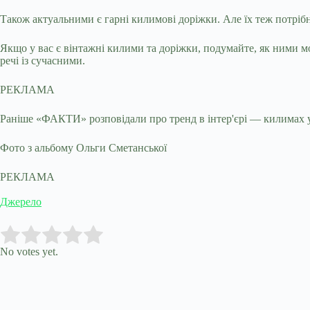
Також актуальними є гарні килимові доріжки. Але їх теж потріб
Якщо у вас є вінтажні килими та доріжки, подумайте, як ними м
речі із сучасними.
РЕКЛАМА
Раніше «ФАКТИ» розповідали про тренд в інтер'єрі — килимах у
Фото з альбому Ольги Сметанської
РЕКЛАМА
Джерело
Submit Rating
Rate this item:
No votes yet.