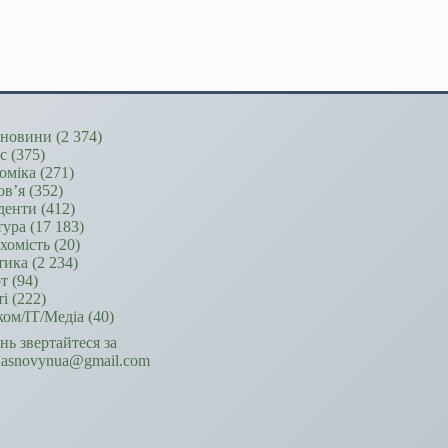
новини
(2 374)
ес
(375)
оміка
(271)
ов’я
(352)
денти
(412)
тура
(17 183)
хомість
(20)
тика
(2 234)
т
(94)
ті
(222)
ком/ІТ/Медіа
(40)
ань звертайтеся за
hasnovynua@gmail.com