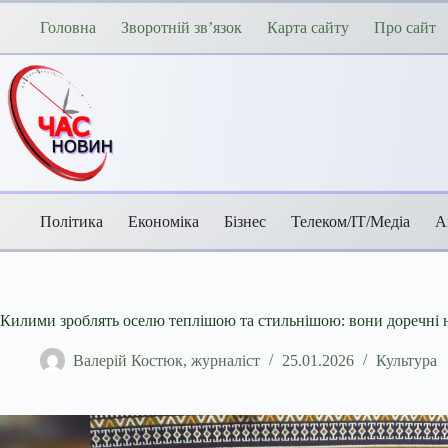
Перейти
до
Головна
Зворотній зв’язок
Карта сайту
Про сайт
вмісту
Політика
Економіка
Бізнес
Телеком/ІТ/Медіа
А
Килими зроблять оселю теплішою та стильнішою: вони доречні не 
Валерій Костюк, журналіст
25.01.2026
Культура