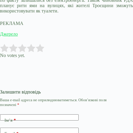
по факту залишалися без електроенергії. Також чиновник РДА
планує рити ями на вулицях, які жителі Троєщини зможуть
використовувати як туалети.
РЕКЛАМА
Джерело
Submit Rating
Rate this item:
No votes yet.
Залишити відповідь
Ваша e-mail адреса не оприлюднюватиметься.
Обов’язкові поля
позначені
*
Ім’я
*