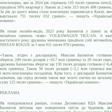
пенсіонерка, яка за 2024 рік отримала 110 тисяч гривень пенсії,
придбала 50% квартирі у Львові за 2 млн 315 тисяч 498 гривень.
За рік до цього жінка стала власницею паркомісця в Києві, яке
вартувало 751 тисячу 032 гривні», — пишуть «Українські
новини».
Як пише онлайн-медіа, 2023 року Бахматов у лізинг за 4
мільйони гривень «взяв» VOLKSWAGEN TIGUAN. А вже
наступного року дружина чиновника придбала собі автомобіль
NISSAN ROGUE за 1 млн 911 тисяч 970 гривень.
«Також, згідно з декларацією, Максим Бахматов готівкою
зберігає 249 тисяч доларів (~10,7 млн гривень) та 20 тисяч євро,
дружина Бахматова зберігає ще 150 тисяч доларів готівкою (~6,4
млн гривень). Також 50 тисяч доларів (~2,1 млн гривень) має
і мати-пенсіонерка посадовця. Крім того, у декларації Бахматов
зазначив, що серед активів також має золоті злитки на загальну
суму 125 тисяч гривень», — пишуть «Українські новини».
РЕКЛАМА
Як повідомлялося раніше, голова Деснянської РДА Максим
Бахматов звітував про повернення світла до будинків, які