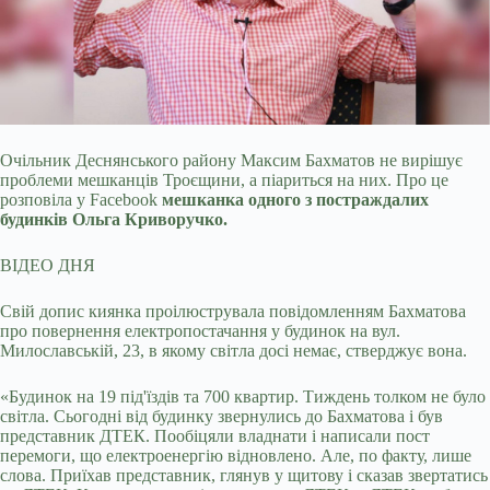
Очільник Деснянського району Максим Бахматов не вирішує
проблеми мешканців Троєщини, а піариться на них. Про це
розповіла у Facebook
мешканка одного з постраждалих
будинків Ольга Криворучко.
ВІДЕО ДНЯ
Свій допис киянка проілюструвала повідомленням Бахматова
про повернення електропостачання у будинок на вул.
Милославській, 23, в якому світла досі немає, стверджує вона.
«Будинок на 19 під'їздів та 700 квартир. Тиждень толком не було
світла. Сьогодні від будинку звернулись до Бахматова і був
представник ДТЕК. Пообіцяли владнати і написали пост
перемоги, що електроенергію відновлено. Але, по факту, лише
слова. Приїхав представник, глянув у щитову і сказав звертатись