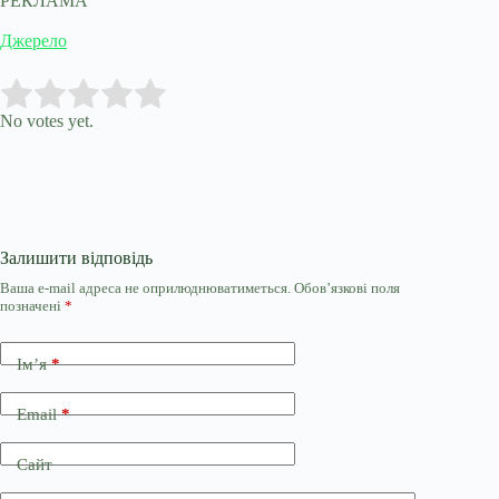
РЕКЛАМА
Джерело
Submit Rating
Rate this item:
No votes yet.
Залишити відповідь
Ваша e-mail адреса не оприлюднюватиметься.
Обов’язкові поля
позначені
*
Ім’я
*
Email
*
Сайт