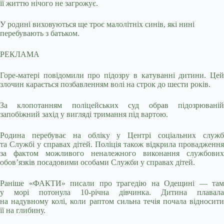
її життю нічого не загрожує.
У родині виховуються ще троє малолітніх синів, які нині
перебувають з батьком.
РЕКЛАМА
Горе-матері повідомили про підозру в катуванні дитини. Цей
злочин карається позбавленням волі на строк до шести років.
За клопотанням поліцейських суд обрав підозрюваній
запобіжний захід у вигляді тримання під вартою.
Родина перебуває на обліку у Центрі соціальних служб
та Службі у справах дітей. Поліція також відкрила провадження
за фактом можливого неналежного виконання службових
обов’язків посадовими особами Служби у справах дітей.
Раніше «ФАКТИ» писали про трагедію на Одещині — там
у морі потонула 10-річна дівчинка. Дитина плавала
на надувному колі, коли раптом сильна течія почала відносити
її на глибину.