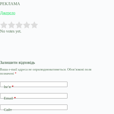
РЕКЛАМА
Джерело
Submit Rating
Rate this item:
No votes yet.
Залишити відповідь
Ваша e-mail адреса не оприлюднюватиметься.
Обов’язкові поля
позначені
*
Ім’я
*
Email
*
Сайт