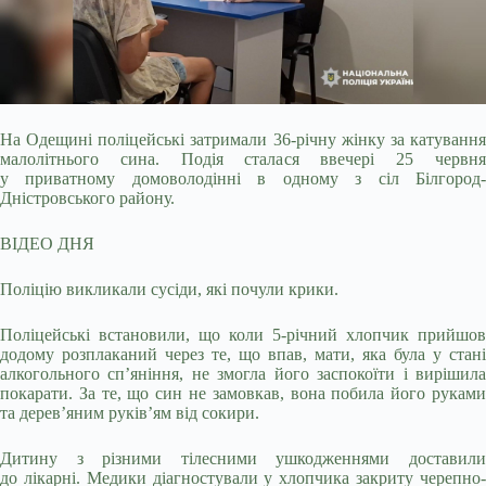
На Одещині поліцейські затримали 36-річну жінку за катування
малолітнього сина. Подія сталася ввечері 25 червня
у приватному домоволодінні в одному з сіл
Білгород-
Дністровського району.
ВІДЕО ДНЯ
Поліцію викликали сусіди, які почули крики.
Поліцейські встановили, що коли 5-річний хлопчик прийшов
додому розплаканий через те, що впав, мати, яка була у стані
алкогольного сп’яніння, не змогла його заспокоїти і вирішила
покарати. За те, що син не замовкав, вона побила його руками
та дерев’яним руків’ям від сокири.
Дитину з різними тілесними ушкодженнями доставили
до лікарні. Медики діагностували у хлопчика закриту черепно-