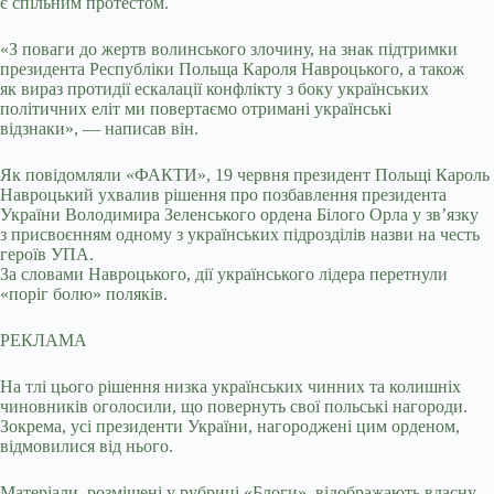
є спільним протестом.
«З поваги до жертв волинського злочину, на знак підтримки
президента Республіки Польща Кароля Навроцького, а також
як вираз протидії ескалації конфлікту з боку українських
політичних еліт ми повертаємо отримані українські
відзнаки», — написав він.
Як повідомляли «ФАКТИ», 19 червня президент Польщі Кароль
Навроцький ухвалив рішення про позбавлення президента
України Володимира Зеленського ордена Білого Орла у зв’язку
з присвоєнням одному з українських підрозділів назви на честь
героїв УПА.
За словами Навроцького, дії українського лідера перетнули
«поріг болю» поляків.
РЕКЛАМА
На тлі цього рішення низка українських чинних та колишніх
чиновників оголосили, що повернуть свої польські нагороди.
Зокрема, усі президенти України, нагороджені цим орденом,
відмовилися від нього.
Матеріали, розміщені у рубриці «Блоги», відображають власну