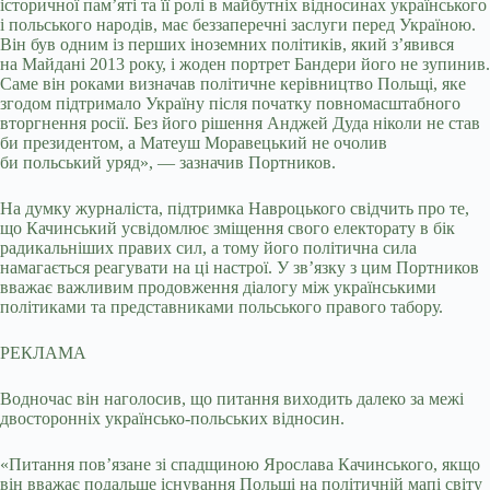
історичної пам’яті та її ролі в майбутніх відносинах українського
і польського народів, має беззаперечні заслуги перед Україною.
Він був одним із перших іноземних політиків, який з’явився
на Майдані 2013 року, і жоден портрет Бандери його не зупинив.
Саме він роками визначав політичне керівництво Польщі, яке
згодом підтримало Україну після початку повномасштабного
вторгнення росії. Без його рішення Анджей Дуда ніколи не став
би президентом, а Матеуш Моравецький не очолив
би польський уряд», — зазначив Портников.
На думку журналіста, підтримка Навроцького свідчить про те,
що Качинський усвідомлює зміщення свого електорату в бік
радикальніших правих сил, а тому його політична сила
намагається реагувати на ці настрої. У зв’язку з цим Портников
вважає важливим продовження діалогу між українськими
політиками та представниками польського правого табору.
РЕКЛАМА
Водночас він наголосив, що питання виходить далеко за межі
двосторонніх українсько-польських відносин.
«Питання пов’язане зі спадщиною Ярослава Качинського, якщо
він вважає подальше існування Польщі на політичній мапі світу