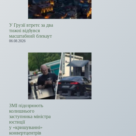
У Грузії втретє за два
тижні відбувся
масштабний блекаут
06.08.2026
ЗМІ підозрюють
колишнього
заступника міністра
юстиції
у «кришуванні»
конвертцентрів