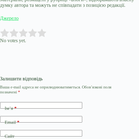
думку автора та можуть не співпадати з позицією редакції.
Джерело
Submit Rating
Rate this item:
No votes yet.
Залишити відповідь
Ваша e-mail адреса не оприлюднюватиметься.
Обов’язкові поля
позначені
*
Ім’я
*
Email
*
Сайт