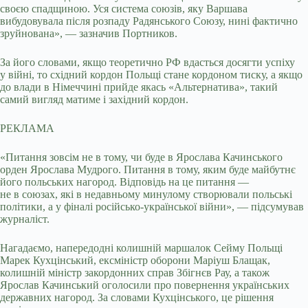
своєю спадщиною. Уся система союзів, яку Варшава
вибудовувала після розпаду Радянського Союзу, нині фактично
зруйнована», — зазначив Портников.
За його словами, якщо теоретично РФ вдасться досягти успіху
у війні, то східний кордон Польщі стане кордоном тиску, а якщо
до влади в Німеччині прийде якась «Альтернатива», такий
самий вигляд матиме і західний кордон.
РЕКЛАМА
«Питання зовсім не в тому, чи буде в Ярослава Качинського
орден Ярослава Мудрого. Питання в тому, яким буде майбутнє
його польських нагород. Відповідь на це питання —
не в союзах, які в недавньому минулому створювали польські
політики, а у фіналі російсько-української війни», — підсумував
журналіст.
Нагадаємо, напередодні колишній маршалок Сейму Польщі
Марек Кухцінський, ексміністр оборони Маріуш Блащак,
колишній міністр закордонних справ Збігнєв Рау, а також
Ярослав Качинський оголосили про повернення українських
державних нагород. За словами Кухцінського, це рішення