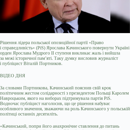
Рішення лідера польської опозиційної партії «Право
і справедливість» (PiS) Ярослава Качинського повернути Україні
орден Ярослава Мудрого II ступеня викликає
жаль і вийшла
за межі історичної пам’яті. Таку думку висловив журналіст
і публіцист Віталій Портников.
ВІДЕО ДНЯ
За словами Портникова, Качинський пояснив свій крок
політичним жестом солідарності з президентом Польщі Каролем
Навроцьким, якого на виборах підтримувала партія PiS.
Водночас публіцист наголосив, що це рішення набуває
особливого значення, зважаючи на роль Качинського у польській
політиці останніх десятиліть.
«Качинський, попри його анахронічне ставлення до питань