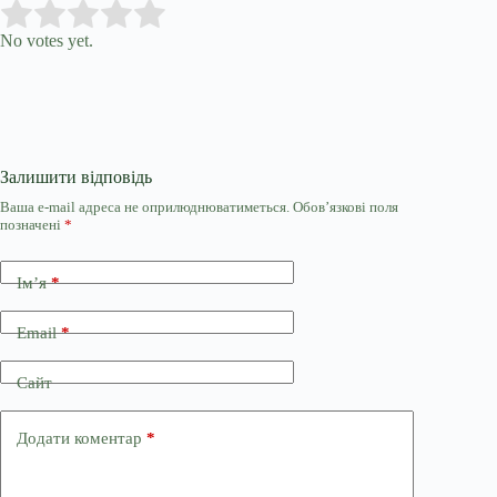
Submit Rating
Rate this item:
No votes yet.
Залишити відповідь
Ваша e-mail адреса не оприлюднюватиметься.
Обов’язкові поля
позначені
*
Ім’я
*
Email
*
Сайт
Додати коментар
*