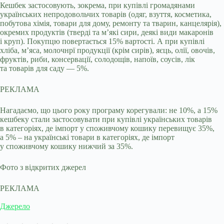
Кешбек застосовують, зокрема, при купівлі громадянами
українських непродовольчих товарів (одяг, взуття, косметика,
побутова хімія, товари для дому, ремонту та тварин, канцелярія),
окремих продуктів (тверді та м’які сири, деякі види макаронів
і круп). Покупцю повертається 15% вартості. А при купівлі
хліба, м’яса, молочнрї продукції (крім сирів), яєць, олії, овочів,
фруктів, риби, консервації, солодощів, напоїв, соусів, лік
та товарів для саду — 5%.
РЕКЛАМА
Нагадаємо, що цього року програму корегували: не 10%, а 15%
кешбеку стали застосовувати при купівлі українських товарів
в категоріях, де імпорт у споживчому кошику перевищує 35%,
а 5% – на українські товари в категоріях, де імпорт
у споживчому кошику нижчий за 35%.
Фото з відкритих джерел
РЕКЛАМА
Джерело