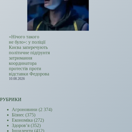
«Нічого такого
не було»: у поліції
Києва заперечують
політичне підґрунтя
затримання
координатора
протестів проти
відставки Федорова
10.08.2026
РУБРИКИ
Агроновини
(2 374)
Бізнес
(375)
Економіка
(272)
Здоров’я
(352)
Інциденти
(412)