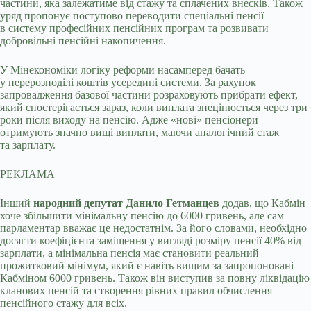
частини, яка залежатиме від стажу та сплачених внесків. Також
уряд пропонує поступово переводити спеціальні пенсії
в систему професійних пенсійних програм та розвивати
добровільні пенсійні накопичення.
У Мінекономіки логіку реформи насамперед бачать
у перерозподілі коштів усередині системи. За рахунок
запровадження базової частини розраховують прибрати ефект,
який спостерігається зараз, коли виплата знецінюється через три
роки після виходу на пенсію. Адже «нові» пенсіонери
отримують значно вищі виплати, маючи аналогічний стаж
та зарплату.
РЕКЛАМА
Інший
народний депутат Данило Гетманцев
додав, що Кабмін
хоче збільшити мінімальну пенсію до 6000 гривень, але сам
парламентар вважає це недостатнім. За його словами, необхідно
досягти коефіцієнта заміщення у вигляді розміру пенсії 40% від
зарплати, а мінімальна пенсія має становити реальний
прожитковий мінімум, який є навіть вищим за запропоновані
Кабміном 6000 гривень. Також він виступив за повну ліквідацію
кланових пенсій та створення рівних правил обчислення
пенсійного стажу для всіх.