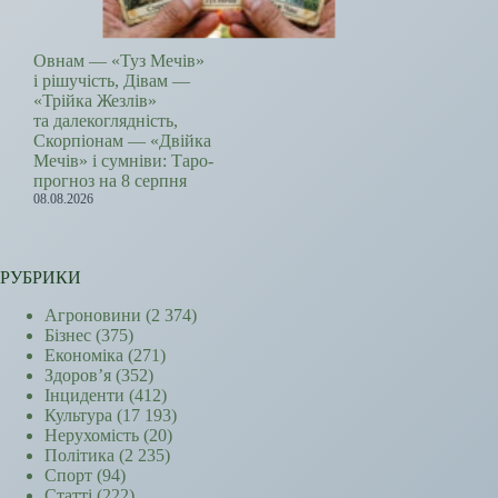
Овнам — «Туз Мечів»
і рішучість, Дівам —
«Трійка Жезлів»
та далекоглядність,
Скорпіонам — «Двійка
Мечів» і сумніви: Таро-
прогноз на 8 серпня
08.08.2026
РУБРИКИ
Агроновини
(2 374)
Бізнес
(375)
Економіка
(271)
Здоров’я
(352)
Інциденти
(412)
Культура
(17 193)
Нерухомість
(20)
Політика
(2 235)
Спорт
(94)
Статті
(222)