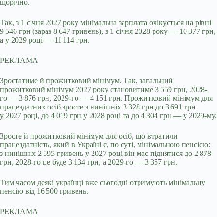
щорічно.
Так, з 1 січня 2027 року мінімальна зарплата очікується на рівні
9 546 грн (зараз 8 647 гривень), з 1 січня 2028 року — 10 377 грн,
а у 2029 році — 11 114 грн.
РЕКЛАМА
Зростатиме й прожитковий мінімум. Так, загальний
прожитковий мінімум 2027 року становитиме 3 559 грн, 2028-
го — 3 876 грн, 2029-го — 4 151 грн. Прожитковий мінімум для
працездатних осіб зросте з нинішніх 3 328 грн до 3 691 грн
у 2027 році, до 4 019 грн у 2028 році та до 4 304 грн — у 2029-му.
Зросте й прожитковий мінімум для осіб, що втратили
працездатність, який в Україні є, по суті, мінімальною пенсією:
з нинішніх 2 595 гривень у 2027 році він має піднятися до 2 878
грн, 2028-го це буде 3 134 грн, а 2029-го — 3 357 грн.
Тим часом деякі українці вже сьогодні отримують мінімальну
пенсію від 16 500 гривень.
РЕКЛАМА