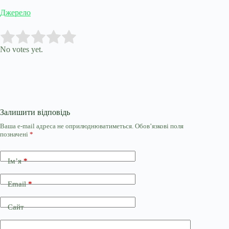
Джерело
Submit Rating
Rate this item:
No votes yet.
Залишити відповідь
Ваша e-mail адреса не оприлюднюватиметься.
Обов’язкові поля
позначені
*
Ім’я
*
Email
*
Сайт