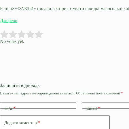
Раніше «ФАКТИ» писали, як приготувати швидкі малосольні каб
Джерело
Submit Rating
Rate this item:
No votes yet.
Залишити відповідь
Ваша e-mail адреса не оприлюднюватиметься.
Обов’язкові поля позначені
*
Ім’я
*
Email
*
Додати коментар
*