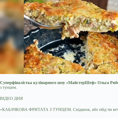
Суперфіналістка кулінарного шоу «МайстерШеф» Ольга Ряб
з тунцем.
ВІДЕО ДНЯ
«КАБАЧКОВА ФРИТАТА З ТУНЦЕМ. Сніданок, або обід чи вечеря