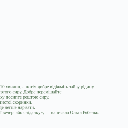
 10 хвилин, а потім добре відіжміть зайву рідину.
тертого сиру. Добре перемішайте.
рху посипте рештою сиру.
отистої скоринки.
де легше нарізати.
ї вечері або сніданку», — написала Ольга Рябенко.