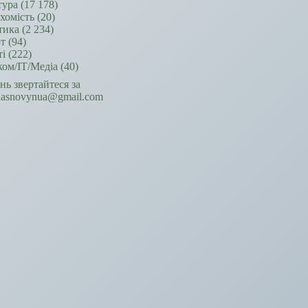
тура
(17 178)
хомість
(20)
тика
(2 234)
т
(94)
ті
(222)
ком/ІТ/Медіа
(40)
ань звертайтеся за
hasnovynua@gmail.com