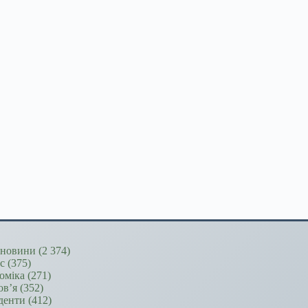
новини
(2 374)
ес
(375)
оміка
(271)
ов’я
(352)
денти
(412)