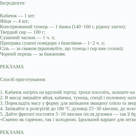
Інгредієнти:
Кабачок — 1 шт;
Яйця — 4 шт;
Консервований тунець — 1 банка (140−160 г, рідину злити);
Твердий сир — 100 г;
Сушений часник — 1 ч. л;
Приправа сушені помідори з базиліком— 1−2 ч. л;
Сіль — за смаком (враховуйте, що тунець і сир вже солоні);
Чорний перець — за бажанням.
РЕКЛАМА
Спосіб приготування:
1. Кабачок натріть на крупній тертці, трохи посоліть, залиште на
2. В мисці змішайте яйця, кабачки, тунець, спеції і половину на
3. Перекладіть масу у форму для запікання змащену олією та зве
4. Запікайте в розігрітій до 180 °C духовці 25−30 хвилин, до зол
5. Дайте фритаті постояти 5−10 хвилин після духовки — так її бу
«Смачно як гарячою, так і холодною. Ідеальний варіант для легко
РЕКЛАМА