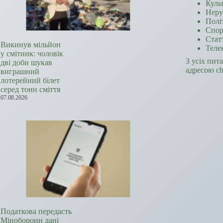
Куль
Неру
Полі
Спор
Стат
Викинув мільйон
Теле
у смітник: чоловік
З усіх пит
дві доби шукав
адресою c
виграшний
лотерейний білет
серед тонн сміття
07.08.2026
Податкова передасть
Міноборони дані