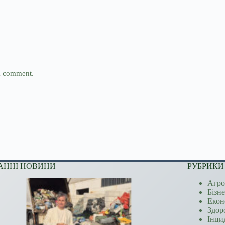
 I comment.
АННІ НОВИНИ
РУБРИКИ
Агро
Бізн
Екон
Здор
Інци