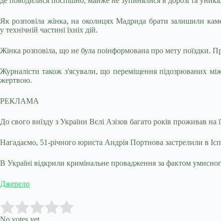
де поводилися поспішно, майже не зупинялися в дорозі та уник
Як розповіла жінка, на околицях Мадрида брати залишили каме
у технічній частині їхніх дій.
Жінка розповіла, що не була поінформована про мету поїздки. Про
Журналісти також з'ясували, що переміщення підозрюваних мі
жертвою.
РЕКЛАМА
До свого виїзду з України Вєлі Азізов багато років проживав на 
Нагадаємо, 51-річного юриста Андрія Портнова застрелили в Іспан
В Україні відкрили кримінальне провадження за фактом умисног
Джерело
Submit Rating
Rate this item:
No votes yet.