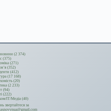
новини
(2 374)
ес
(375)
оміка
(271)
ов’я
(352)
денти
(412)
тура
(17 168)
хомість
(20)
тика
(2 233)
т
(94)
ті
(222)
ком/ІТ/Медіа
(40)
ань звертайтеся за
hasnovynua@gmail.com