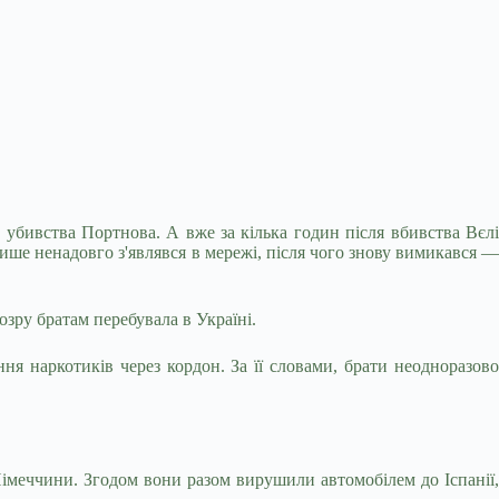
ь убивства Портнова. А вже за кілька годин після вбивства Вєлі
лише ненадовго з'являвся в мережі, після чого знову вимикався —
озру братам перебувала в Україні.
ня наркотиків через кордон. За її словами, брати неодноразово
Німеччини. Згодом вони разом вирушили автомобілем до Іспанії,