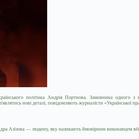
раїнського політика Андрія Портнова. Замовника одного з н
'являтись нові деталі, повідомляють журналісти «Української пр
дра Азізова — людину, яку називають ймовірним виконавцем вби