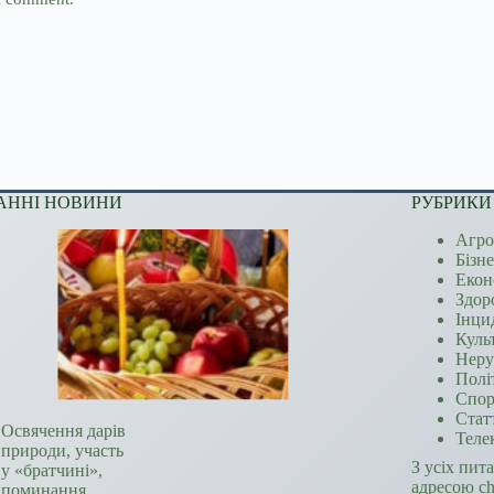
АННІ НОВИНИ
РУБРИКИ
Агро
Бізн
Екон
Здор
Інци
Куль
Неру
Полі
Спор
Стат
Освячення дарів
Теле
природи, участь
З усіх пит
у «братчині»,
адресою c
поминання