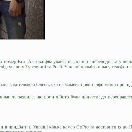
 номер Вєлі Азізова фіксувався в Іспанії напередодні та у ден
лідкували у Туреччині та Росії. У певні проміжки часу телефон 
зова з жителькою Одеси, яка на момент появи інформації про під
вими та заявила, що вони нібито були причетні до переправлен
 її придбати в Україні кілька камер GoPro та доставити їх до 