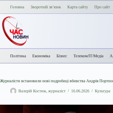
Перейти
до
Головна
Зворотній зв’язок
Карта сайту
Про сайт
вмісту
Політика
Економіка
Бізнес
Телеком/ІТ/Медіа
А
Журналісти встановили нові подробиці вбивства Андрія Портнов
Валерій Костюк, журналіст
16.06.2026
Культура