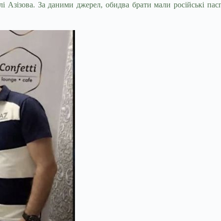
лі Азізова. За даними джерел, обидва брати мали російські п