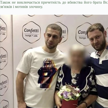
Також не виключається причетність до вбивства його брата Вє
зв'язків і мотивів злочину.