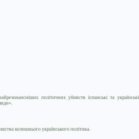
айрезонансніших політичних убивств іспанські та
українськ
авди».
вства колишнього українського політика.