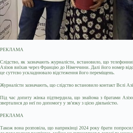
РЕКЛАМА
Слідство, як зазначають журналісти, встановило, що телефонний
Азізов виїхав через Францію до Німеччини. Далі його номер відс
це суттєво ускладнювало відстеження його переміщень.
Журналісти зазначають, що слідство встановило контакт Вєлі Азі
Під час допиту жінка підтвердила, що знайома з братами Азізо
зверталися до неї по допомогу у зв'язку з цією діяльністю.
РЕКЛАМА
Також вона розповіла, що наприкінці 2024 року брати попросили