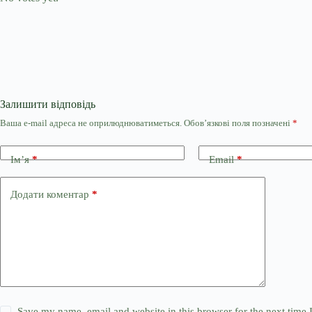
Залишити відповідь
Ваша e-mail адреса не оприлюднюватиметься.
Обов’язкові поля позначені
*
Ім’я
*
Email
*
Додати коментар
*
Save my name, email and website in this browser for the next time