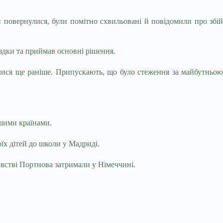
 повернулися, були помітно схвильовані й повідомили про збій
їздки та приймав основні рішення.
лися ще раніше. Припускають, що було стеження за майбутньою
ншими країнами.
оїх дітей до школи у Мадриді.
ивстві Портнова затримали у Німеччині.