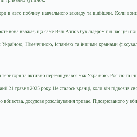
али тривалих зупинок.
ри в авто поблизу навчального закладу та відійшли. Коли вони
те вона вважає, що саме Вєлі Азізов був лідером під час цієї по
ж Україною, Німеччиною, Іспанією та іншими країнами фіксува
її території та активно переміщувався між Україною, Росією та і
ії 21 травня 2025 року. Це сталось вранці, коли він підвозив св
о вбивства, досудове розслідування триває. Підозрюваного у вб