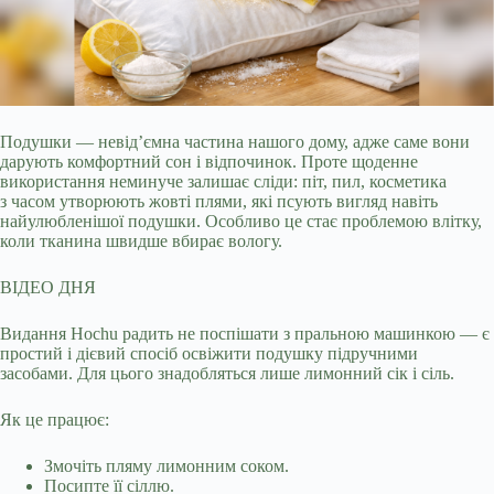
Подушки — невід’ємна частина нашого дому, адже саме вони
дарують комфортний сон і відпочинок. Проте щоденне
використання неминуче залишає сліди: піт, пил,
косметика
з часом утворюють жовті плями, які псують вигляд навіть
найулюбленішої подушки. Особливо це стає проблемою влітку,
коли тканина швидше вбирає вологу.
ВІДЕО ДНЯ
Видання Hochu радить не поспішати з пральною машинкою — є
простий і дієвий спосіб освіжити подушку підручними
засобами. Для цього знадобляться лише лимонний сік і сіль.
Як це працює:
Змочіть пляму лимонним соком.
Посипте її сіллю.