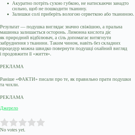
Акуратно потріть сухою губкою, не натискаючи занадто
сильно, щоб не пошкодити тканину.
Залишки солі приберіть вологою серветкою або тканиною.
Результат — подушка виглядає значно свіжішою, а пральна
машинка залишається осторонь. Лимонна кислота діє
як природний відбілювач, а сіль допомагає витягнути
забруднення з тканини. Таким чином, навіть без складних
процедур можна швидко повернути подушці охайний вигляд
і продовжити її «життя».
РЕКЛАМА
Раніше «ФАКТИ» писали про те, як правильно прати подушки
та чохли.
РЕКЛАМА
Джерело
Submit Rating
Rate this item:
No votes yet.