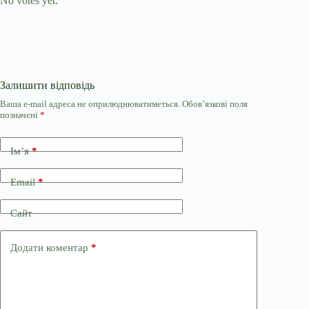
No votes yet.
Залишити відповідь
Ваша e-mail адреса не оприлюднюватиметься.
Обов’язкові поля
позначені
*
Ім’я
*
Email
*
Сайт
Додати коментар
*