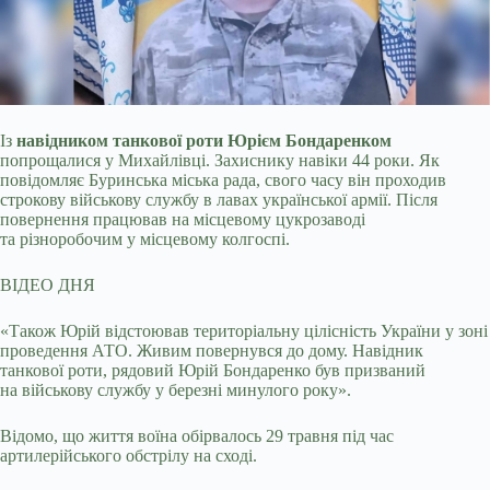
Із
навідником танкової роти Юрієм Бондаренком
попрощалися у Михайлівці. Захиснику навіки 44 роки. Як
повідомляє Буринська міська рада, свого часу він проходив
строкову
військову службу в лавах української армії. Після
повернення працював на місцевому цукрозаводі
та різноробочим у місцевому колгоспі.
ВІДЕО ДНЯ
«Також Юрій відстоював територіальну цілісність України у зоні
проведення АТО. Живим повернувся до дому. Навідник
танкової роти, рядовий Юрій Бондаренко був призваний
на військову службу у березні минулого року».
Відомо, що життя воїна обірвалось 29 травня під час
артилерійського обстрілу на сході.