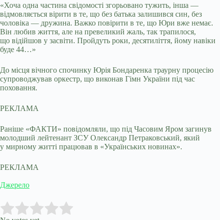
«Хоча одна частина свідомості згорьовано тужить, інша —
відмовляється вірити в те, що без батька залишився син, без
чоловіка — дружина. Важко повірити в те, що Юри вже немає.
Він любив життя, але на превеликий жаль, так трапилося,
що відійшов у засвіти. Пройдуть роки, десятиліття, йому навіки
буде 44…»
До місця вічного спочинку Юрія Бондаренка траурну процесію
супроводжував оркестр, що виконав Гімн України під час
поховання.
РЕКЛАМА
Раніше «ФАКТИ» повідомляли, що під Часовим Яром загинув
молодший лейтенант ЗСУ Олександр Петраковський, який
у мирному житті працював в «Українських новинах».
РЕКЛАМА
Джерело
Submit Rating
Rate this item: