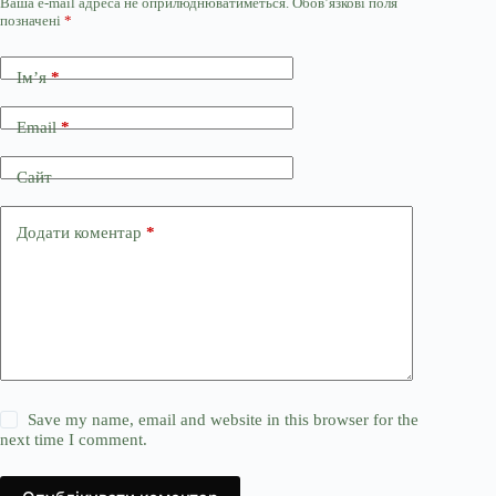
Ваша e-mail адреса не оприлюднюватиметься.
Обов’язкові поля
позначені
*
Ім’я
*
Email
*
Сайт
Додати коментар
*
Save my name, email and website in this browser for the
next time I comment.