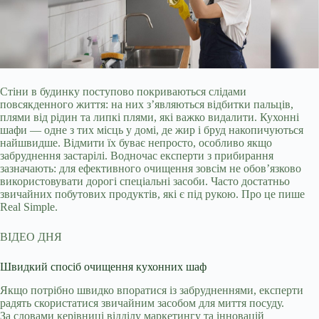
Стіни в будинку поступово покриваються слідами
повсякденного життя: на них з’являються відбитки пальців,
плями від рідин та липкі плями, які важко видалити.
Кухонні
шафи — одне з тих місць у домі, де жир і бруд накопичуються
найшвидше. Відмити їх буває непросто, особливо якщо
забруднення застарілі. Водночас експерти з прибирання
зазначають: для ефективного очищення зовсім не обов’язково
використовувати дорогі спеціальні засоби. Часто достатньо
звичайних побутових продуктів, які є під рукою. Про це пише
Real Simple.
ВІДЕО ДНЯ
Швидкий спосіб очищення кухонних шаф
Якщо потрібно швидко впоратися із забрудненнями, експерти
радять скористатися звичайним засобом для миття посуду.
За словами керівниці відділу маркетингу та інновацій