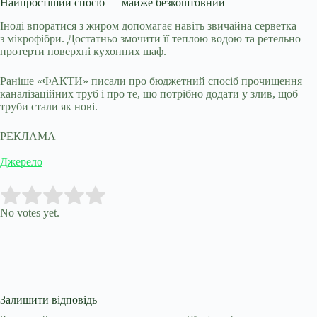
Найпростіший спосіб — майже безкоштовний
Іноді впоратися з жиром допомагає навіть звичайна серветка
з мікрофібри. Достатньо змочити її теплою водою та ретельно
протерти поверхні кухонних шаф.
Раніше «ФАКТИ» писали про бюджетний спосіб прочищення
каналізаційних труб і про те, що потрібно додати у злив, щоб
труби стали як нові.
РЕКЛАМА
Джерело
Submit Rating
Rate this item:
No votes yet.
Залишити відповідь