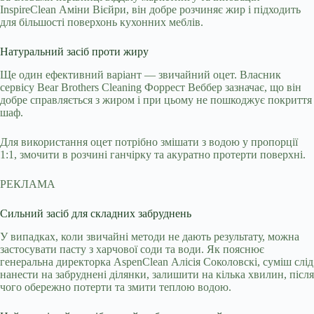
InspireClean Аміни Вієйри, він добре розчиняє жир і підходить
для більшості поверхонь кухонних меблів.
Натуральний засіб проти жиру
Ще один ефективний варіант — звичайний оцет. Власник
сервісу Bear Brothers Cleaning Форрест Веббер зазначає, що він
добре справляється з жиром і при цьому не пошкоджує покриття
шаф.
Для використання оцет потрібно змішати з водою у пропорції
1:1, змочити в розчині ганчірку та акуратно протерти поверхні.
РЕКЛАМА
Сильний засіб для складних забруднень
У випадках, коли звичайні методи не дають результату, можна
застосувати пасту з харчової соди та води. Як пояснює
генеральна директорка AspenClean Алісія Соколовскі, суміш слід
нанести на забруднені ділянки, залишити на кілька хвилин, після
чого обережно потерти та змити теплою водою.