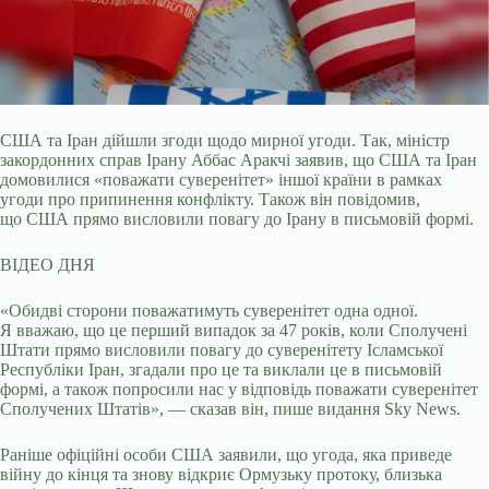
США та Іран дійшли згоди щодо мирної угоди. Так, міністр
закордонних справ Ірану Аббас Аракчі заявив, що США та Іран
домовилися «поважати суверенітет» іншої
країни в рамках
угоди про припинення конфлікту. Також він повідомив,
що США прямо висловили повагу до Ірану в письмовій формі.
ВІДЕО ДНЯ
«Обидві сторони поважатимуть суверенітет одна одної.
Я вважаю, що це перший випадок за 47 років, коли Сполучені
Штати прямо висловили повагу до суверенітету Ісламської
Республіки Іран, згадали про це та виклали це в письмовій
формі, а також попросили нас у відповідь поважати суверенітет
Сполучених Штатів», — сказав він, пише видання Sky News.
Раніше офіційні особи США заявили, що угода, яка приведе
війну до кінця та знову відкриє Ормузьку протоку, близька