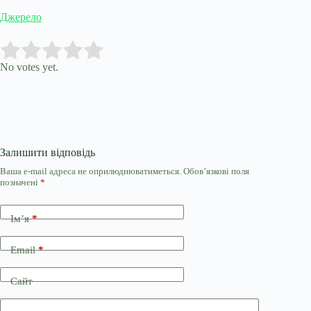
Джерело
Submit Rating
Rate this item:
No votes yet.
Залишити відповідь
Ваша e-mail адреса не оприлюднюватиметься.
Обов’язкові поля
позначені
*
Ім’я
*
Email
*
Сайт