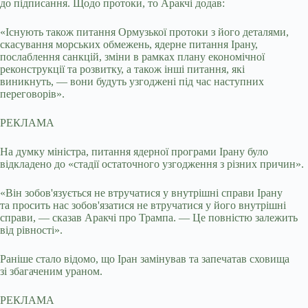
до підписання. Щодо протоки, то Аракчі додав:
«Існують також питання Ормузької протоки з його деталями,
скасування морських обмежень, ядерне питання Ірану,
послаблення санкцій, зміни в рамках плану економічної
реконструкції та розвитку, а також інші питання, які
виникнуть, — вони будуть узгоджені під час наступних
переговорів».
РЕКЛАМА
На думку міністра, питання ядерної програми Ірану було
відкладено до «стадії остаточного узгодження з різних причин».
«Він зобов'язується не втручатися у внутрішні справи Ірану
та просить нас зобов'язатися не втручатися у його внутрішні
справи, — сказав Аракчі про Трампа. — Це повністю залежить
від рівності».
Раніше стало відомо, що Іран замінував та запечатав сховища
зі збагаченим ураном.
РЕКЛАМА