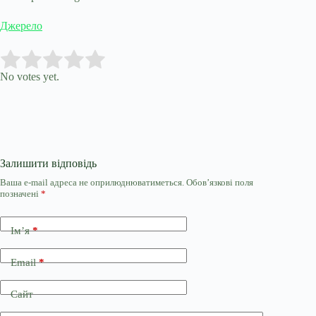
Джерело
Submit Rating
Rate this item:
No votes yet.
Залишити відповідь
Ваша e-mail адреса не оприлюднюватиметься.
Обов’язкові поля
позначені
*
Ім’я
*
Email
*
Сайт