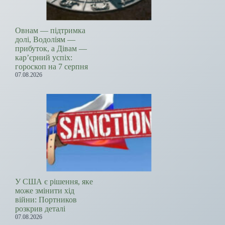
Овнам — підтримка
долі, Водоліям —
прибуток, а Дівам —
кар’єрний успіх:
гороскоп на 7 серпня
07.08.2026
У США є рішення, яке
може змінити хід
війни: Портников
розкрив деталі
07.08.2026