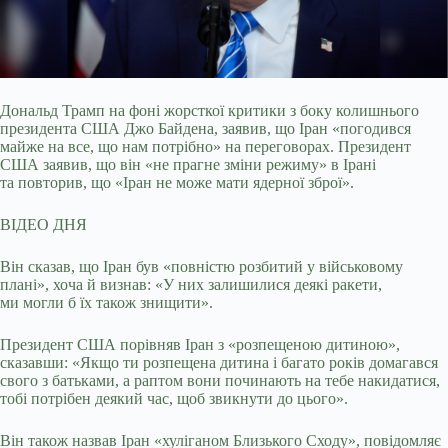
Дональд Трамп на фоні жорсткої критики з боку колишнього
президента США Джо Байдена, заявив, що Іран «погодився
майже на все, що нам потрібно» на
переговорах. Президент
США заявив, що він «не прагне зміни режиму» в Ірані
та повторив, що «Іран не може мати ядерної зброї».
ВІДЕО ДНЯ
Він сказав, що Іран був «повністю розбитий у військовому
плані», хоча й визнав: «У них залишилися деякі ракети,
ми могли б їх також знищити».
Президент США порівняв Іран з «розпещеною дитиною»,
сказавши: «Якщо ти розпещена дитина і багато років домагався
свого з батьками, а раптом вони починають на тебе накидатися,
тобі потрібен деякий час, щоб звикнути до цього».
Він також назвав Іран «хуліганом Близького Сходу», повідомляє