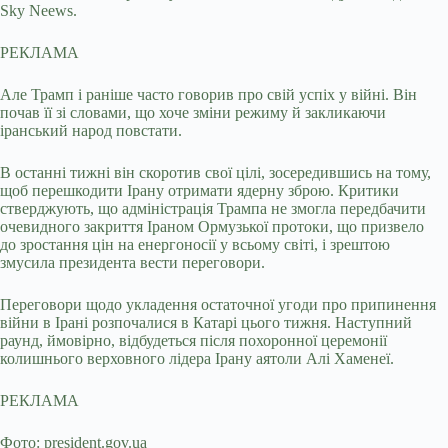
Sky Neews.
РЕКЛАМА
Але Трамп і раніше часто говорив про свій успіх у війні. Він
почав її зі словами, що хоче зміни режиму й закликаючи
іранський народ повстати.
В останні тижні він скоротив свої цілі, зосередившись на тому,
щоб перешкодити Ірану отримати ядерну зброю. Критики
стверджують, що адміністрація Трампа не змогла передбачити
очевидного закриття Іраном Ормузької протоки, що призвело
до зростання цін на енергоносії у всьому світі, і зрештою
змусила президента вести переговори.
Переговори щодо укладення остаточної угоди про припинення
війни в Ірані розпочалися в Катарі цього тижня. Наступний
раунд, ймовірно, відбудеться після похоронної церемонії
колишнього верховного лідера Ірану аятоли Алі Хаменеї.
РЕКЛАМА
Фото: president.gov.ua