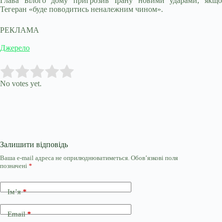
Глава Білого дому пригрозив Ірану новими ударами, якщо
Тегеран «буде поводитись неналежним чином».
РЕКЛАМА
Джерело
Submit Rating
Rate this item:
No votes yet.
Залишити відповідь
Ваша e-mail адреса не оприлюднюватиметься.
Обов’язкові поля
позначені
*
Ім’я
*
Email
*