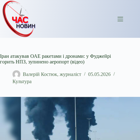
Перейти
до
вмісту
Іран атакував ОАЕ ракетами і дронами: у Фуджейрі
горить НПЗ, зупинено аеропорт (відео)
Валерій Костюк, журналіст
05.05.2026
Культура