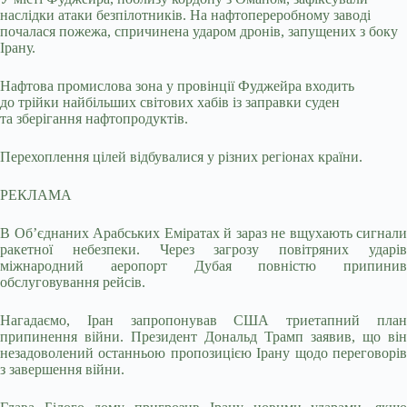
наслідки атаки безпілотників. На нафтопереробному заводі
почалася пожежа, спричинена ударом дронів, запущених з боку
Ірану.
Нафтова промислова зона у провінції Фуджейра входить
до трійки найбільших світових хабів із заправки суден
та зберігання нафтопродуктів.
Перехоплення цілей відбувалися у різних регіонах країни.
РЕКЛАМА
В Об’єднаних Арабських Еміратах й зараз не вщухають сигнали
ракетної небезпеки. Через загрозу повітряних ударів
міжнародний аеропорт Дубая повністю припинив
обслуговування рейсів.
Нагадаємо, Іран запропонував США триетапний план
припинення війни. Президент Дональд Трамп заявив, що він
незадоволений останньою пропозицією Ірану щодо переговорів
з завершення війни.