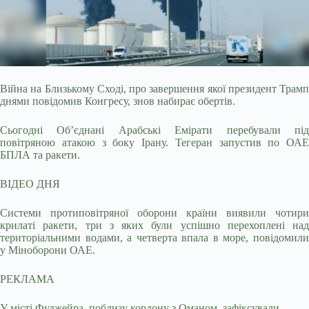
Війна на Близькому Сході, про завершення якої президент Трамп
днями повідомив Конгресу, знов набирає обертів.
Сьогодні Об’єднані Арабські Емірати перебували під
повітряною атакою з боку Ірану. Тегеран запустив по ОАЕ
БПЛА та ракети.
ВІДЕО ДНЯ
Системи протиповітряної оборони країни виявили чотири
крилаті ракети, три з яких були успішно перехоплені над
територіальними водами, а четверта впала в море, повідомили
у Міноборони ОАЕ.
РЕКЛАМА
У місті Фуджейра, поблизу кордону з Оманом, зафіксували