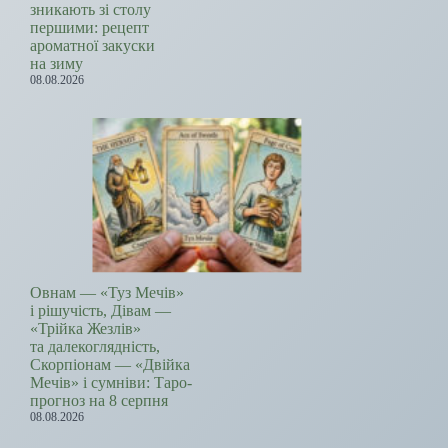
зникають зі столу
першими: рецепт
ароматної закуски
на зиму
08.08.2026
Овнам — «Туз Мечів»
і рішучість, Дівам —
«Трійка Жезлів»
та далекоглядність,
Скорпіонам — «Двійка
Мечів» і сумніви: Таро-
прогноз на 8 серпня
08.08.2026