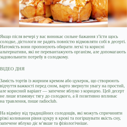
Якщо після вечері у вас виникає сильне бажання з’їсти щось
солодке, дієтологи не радять повністю відмовляти собі в десерті.
Натомість вони пропонують обирати легкі
та корисні
альтернативи, які не перевантажують організм, але допомагають
задовольнити потребу в солодкому.
ВІДЕО ДНЯ
Замість тортів із жирним кремом або цукерок, що створюють
відчуття важкості перед сном, варто звернути увагу на простий,
але корисний варіант — запечене яблуко з корицею. Цей десерт
не лише втамовує тягу до солодкого, а й позитивно впливає
на травлення, пише radioclub.
На відміну від традиційних солодощів, які можуть спричиняти
різкі коливання рівня цукру в крові та погіршувати якість сну,
запечене яблуко діє м’якше та фізіологічніше.