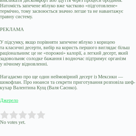
викликати дискомфорт або здуття через процеси бродіння.
Натомість запечене яблуко вже частково «підготовлене»
термічно, тому засвоюється значно легше та не навантажує
травну систему.
РЕКЛАМА
У підсумку, якщо порівняти запечене яблуко з корицею
та класичні десерти, вибір на користь першого виглядає більш
раціональним: це не «порожні» калорії, а легкий десерт, який
задовольняє солодке бажання і водночас підтримує організм
у нічному відновленні.
Нагадаємо про ще один неймовірний десерт із Мексики —
шокофлан. Про нюанси та секрети приготування розповіла шеф-
кухар Валентина Кущ (Валя Саєнко).
Джерело
Submit Rating
Rate this item:
No votes yet.