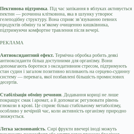
Пектинова підтримка
. Під час запікання в яблуках активується
пектин — розчинна клітковина, яка в шлунку утворює
гелеподібну структуру. Вона сприяє зв’язуванню певних
продуктів обміну та м’якому очищенню кишківника,
підтримуючи комфортне травлення після вечері.
РЕКЛАМА
Антиоксидантний ефект.
Термічна обробка робить деякі
антиоксиданти більш доступними для організму. Вони
допомагають боротися з оксидативним стресом, підтримують
стан судин і загалом позитивно впливають на серцево-судинну
систему — перевага, якої позбавлені більшість промислових
десертів.
Стабілізація обміну речовин
. Додавання кориці не лише
покращує смак і аромат, а й допомагає регулювати рівень
глюкози в крові. Це сприяє більш стабільному метаболізму,
особливо у вечірній час, коли активність організму природно
знижується.
Легка засвоюваність
. Сирі фрукти ввечері іноді можуть