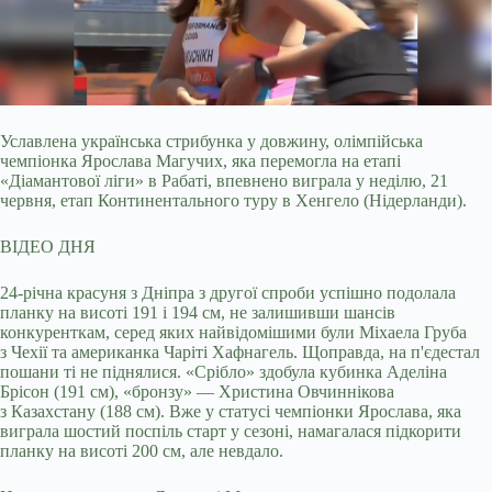
Уславлена українська стрибунка у довжину, олімпійська
чемпіонка Ярослава Магучих, яка перемогла на етапі
«Діамантової ліги» в Рабаті, впевнено виграла у
неділю, 21
червня, етап Континентального туру в Хенгело (Нідерланди).
ВІДЕО ДНЯ
24-річна красуня з Дніпра з другої спроби успішно подолала
планку на висоті 191 і 194 см, не залишивши шансів
конкуренткам, серед яких найвідомішими були Міхаела Груба
з Чехії та американка Чаріті Хафнагель. Щоправда, на п'єдестал
пошани ті не піднялися. «Срібло» здобула кубинка Аделіна
Брісон (191 см), «бронзу» — Христина Овчиннікова
з Казахстану (188 см). Вже у статусі чемпіонки Ярослава, яка
виграла шостий поспіль старт у сезоні, намагалася підкорити
планку на висоті 200 см, але невдало.