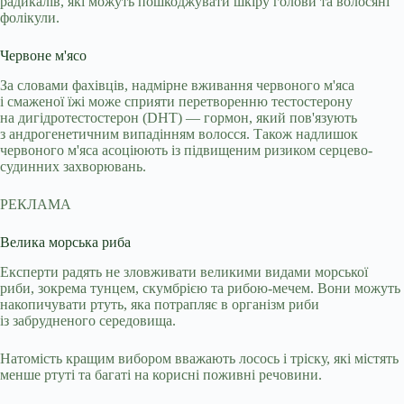
радикалів, які можуть пошкоджувати шкіру голови та волосяні
фолікули.
Червоне м'ясо
За словами фахівців, надмірне вживання червоного м'яса
і смаженої їжі може сприяти перетворенню тестостерону
на дигідротестостерон (DHT) — гормон, який пов'язують
з андрогенетичним випадінням волосся. Також надлишок
червоного м'яса асоціюють із підвищеним ризиком серцево-
судинних захворювань.
РЕКЛАМА
Велика морська риба
Експерти радять не зловживати великими видами морської
риби, зокрема тунцем, скумбрією та рибою-мечем. Вони можуть
накопичувати ртуть, яка потрапляє в організм риби
із забрудненого середовища.
Натомість кращим вибором вважають лосось і тріску, які містять
менше ртуті та багаті на корисні поживні речовини.