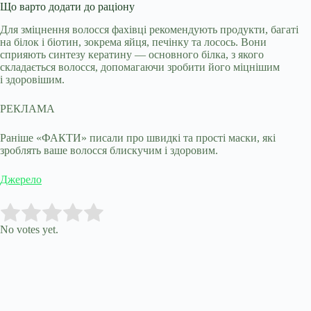
Що варто додати до раціону
Для зміцнення волосся фахівці рекомендують продукти, багаті
на білок і біотин, зокрема яйця, печінку та лосось. Вони
сприяють синтезу кератину — основного білка, з якого
складається волосся, допомагаючи зробити його міцнішим
і здоровішим.
РЕКЛАМА
Раніше «ФАКТИ» писали про швидкі та прості маски, які
зроблять ваше волосся блискучим і здоровим.
Джерело
Submit Rating
Rate this item:
No votes yet.