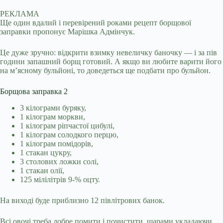
РЕКЛАМА
Ще один вдалий і перевірений роками рецепт борщової
заправки пропонує Марішка Адмінчук.
Це дуже зручно: відкрити взимку невеличку баночку — і за пів
години запашний борщ готовий. А якщо ви любите варити його
на м’ясному бульйоні, то доведеться ще подбати про бульйон.
Борщова заправка 2
3 кілограми буряку,
1 кілограм моркви,
1 кілограм ріпчастої цибулі,
1 кілограм солодкого перцю,
1 кілограм помідорів,
1 стакан цукру,
3 столових ложки солі,
1 стакан олії,
125 мілілітрів 9-% оцту.
На виході буде приблизно 12 півлітрових банок.
Всі овочі треба добре помити і почистити, шарами укладаючи