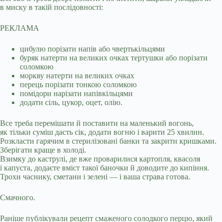
в миску в такій послідовності:
РЕКЛАМА
цибулю порізати напів або чвертькільцями
буряк натерти на великих очках тертушки або порізати
соломкою
моркву натерти на великих очках
перець порізати тонкою соломкою
помідори нарізати напівкільцями
додати сіль, цукор, оцет, олію.
Все треба перемішати й поставити на маленький вогонь,
як тільки суміш дасть сік, додати вогню і варити 25 хвилин.
Розкласти гарячим в стерилізовані банки та закрити кришками.
Зберігати краще в холоді.
Взимку до каструлі, де вже проварилися картопля, квасоля
і капуста, додаєте вміст такої баночки й доводите до кипіння.
Трохи часнику, сметани і зелені — і ваша страва готова.
Смачного.
Раніше публікували рецепт смаженого солодкого перцю, який