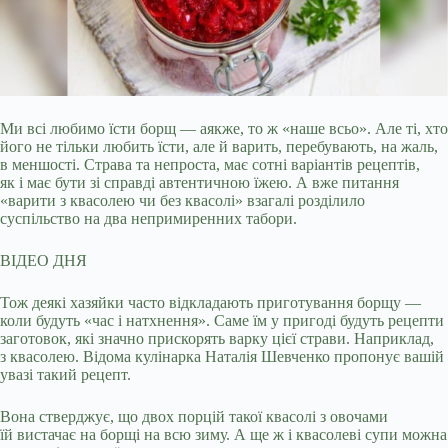
Ми всі любимо їсти борщ — аякже, то ж «наше всьо». Але ті, хто
його не тільки любить їсти, але й варить, перебувають, на жаль,
в меншості. Страва та
непроста, має сотні варіантів рецептів,
як і має бути зі справді автентичною їжею. А вже питання
«варити з квасолею чи без квасолі» взагалі розділило
суспільство на два непримиренних табори.
ВІДЕО ДНЯ
Тож деякі хазяйки часто відкладають приготування борщу —
коли будуть «час і натхнення». Саме їм у пригоді будуть рецепти
заготовок, які значно прискорять варку цієї страви. Наприклад,
з квасолею. Відома кулінарка Наталія Шевченко пропонує вашій
увазі такий рецепт.
Вона стверджує, що двох порцій такої квасолі з овочами
їй вистачає на борщі на всю зиму. А ще ж і квасолеві супи можна