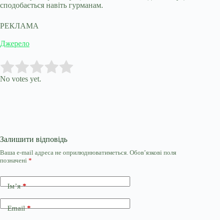
сподобається навіть гурманам.
РЕКЛАМА
Джерело
Submit Rating
Rate this item:
No votes yet.
Залишити відповідь
Ваша e-mail адреса не оприлюднюватиметься.
Обов’язкові поля
позначені
*
Ім’я
*
Email
*