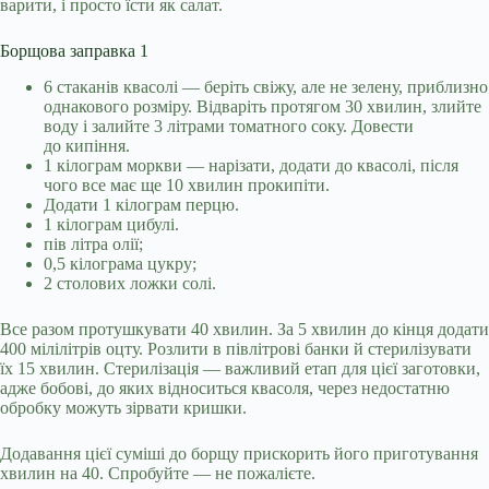
варити, і просто їсти як салат.
Борщова заправка 1
6 стаканів квасолі — беріть свіжу, але не зелену, приблизно
однакового розміру. Відваріть протягом 30 хвилин, злийте
воду і залийте 3 літрами томатного соку. Довести
до кипіння.
1 кілограм моркви — нарізати, додати до квасолі, після
чого все має ще 10 хвилин прокипіти.
Додати 1 кілограм перцю.
1 кілограм цибулі.
пів літра олії;
0,5 кілограма цукру;
2 столових ложки солі.
Все разом протушкувати 40 хвилин. За 5 хвилин до кінця додати
400 мілілітрів оцту. Розлити в півлітрові банки й стерилізувати
їх 15 хвилин. Стерилізація — важливий етап для цієї заготовки,
адже бобові, до яких відноситься квасоля, через недостатню
обробку можуть зірвати кришки.
Додавання цієї суміші до борщу прискорить його приготування
хвилин на 40. Спробуйте — не пожалієте.