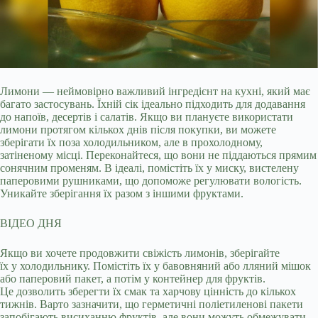
Лимони — неймовірно важливий інгредієнт на кухні, який має
багато застосувань. Їхній сік ідеально підходить для додавання
до напоїв, десертів і салатів. Якщо ви
плануєте використати
лимони протягом кількох днів після покупки, ви можете
зберігати їх поза холодильником, але в прохолодному,
затіненому місці. Переконайтеся, що вони не піддаються прямим
сонячним променям. В ідеалі, помістіть їх у миску, вистелену
паперовими рушниками, що допоможе регулювати вологість.
Уникайте зберігання їх разом з іншими фруктами.
ВІДЕО ДНЯ
Якщо ви хочете продовжити свіжість лимонів, зберігайте
їх у холодильнику. Помістіть їх у бавовняний або лляний мішок
або паперовий пакет, а потім у контейнер для фруктів.
Це дозволить зберегти їх смак та харчову цінність до кількох
тижнів. Варто зазначити, що герметичні поліетиленові пакети
запобігають висиханню фруктів, але вони можуть обмежувати