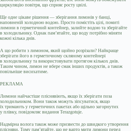
циркуляцію повітря, що сприяє росту цвілі.
Ще одне цікаве рішення — зберігання лимонів у банці,
наповненій холодною водою. Просто помістіть цілі, помиті
лимони в герметичний контейнер, залийте водою та зберігайте
в холодильнику. Однак пам’ятайте, що воду потрібно міняти
кожні кілька днів.
А що робити з лимоном, який щойно розрізали? Найкраще
зберігати його в герметичному скляному контейнері
в холодильнику та використовувати протягом кількох днів.
Таким чином, лимон не вбере смак інших продуктів, а також
повільніше висихатиме.
РЕКЛАМА
Лимони найчастіше пліснявіють, якщо їх зберігати поза
холодильником. Вони також можуть зіпсуватися, якщо
їх тримають у герметичних пакетах або щільно загорнутих
у плівку, повідомляє видання Terazgotuje.
Надмірна волога також може призвести до швидкого утворення
плісняви. Тому пам’ятайте, що не варто мити лимони перед