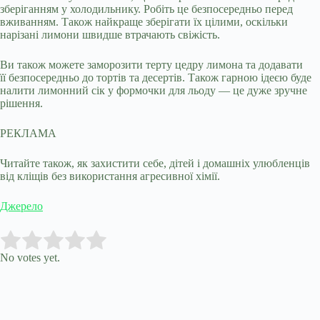
зберіганням у холодильнику. Робіть це безпосередньо перед
вживанням. Також найкраще зберігати їх цілими, оскільки
нарізані лимони швидше втрачають свіжість.
Ви також можете заморозити терту цедру лимона та додавати
її безпосередньо до тортів та десертів. Також гарною ідеєю буде
налити лимонний сік у формочки для льоду — це дуже зручне
рішення.
РЕКЛАМА
Читайте також, як захистити себе, дітей і домашніх улюбленців
від кліщів без використання агресивної хімії.
Джерело
Submit Rating
Rate this item:
No votes yet.