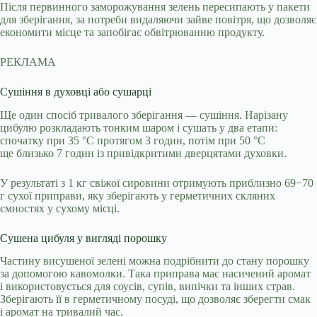
Після первинного заморожування зелень пересипають у пакети
для зберігання, за потреби видаляючи зайве повітря, що дозволяє
економити місце та запобігає обвітрюванню продукту.
РЕКЛАМА
Сушіння в духовці або сушарці
Ще один спосіб тривалого зберігання — сушіння. Нарізану
цибулю розкладають тонким шаром і сушать у два етапи:
спочатку при 35 °C протягом 3 годин, потім при 50 °C
ще близько 7 годин із привідкритими дверцятами духовки.
У результаті з 1 кг свіжої сировини отримують приблизно 69−70
г сухої приправи, яку зберігають у герметичних скляних
ємностях у сухому місці.
Сушена цибуля у вигляді порошку
Частину висушеної зелені можна подрібнити до стану порошку
за допомогою кавомолки. Така приправа має насичений аромат
і використовується для соусів, супів, випічки та інших страв.
Зберігають її в герметичному посуді, що дозволяє зберегти смак
і аромат на тривалий час.