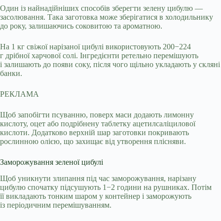
Один із найнадійніших способів зберегти зелену цибулю —
засолювання. Така заготовка може зберігатися в холодильнику
до року, залишаючись соковитою та ароматною.
На 1 кг свіжої нарізаної цибулі використовують 200−224
г дрібної харчової солі. Інгредієнти ретельно перемішують
і залишають до появи соку, після чого щільно укладають у скляні
банки.
РЕКЛАМА
Щоб запобігти псуванню, поверх маси додають лимонну
кислоту, оцет або подрібнену таблетку ацетилсаліцилової
кислоти. Додатково верхній шар заготовки покривають
рослинною олією, що захищає від утворення плісняви.
Заморожування зеленої цибулі
Щоб уникнути злипання під час заморожування, нарізану
цибулю спочатку підсушують 1−2 години на рушниках. Потім
її викладають тонким шаром у контейнер і заморожують
із періодичним перемішуванням.