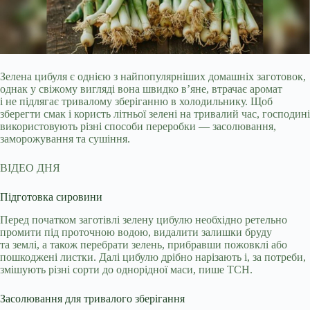
Зелена цибуля є однією з найпопулярніших домашніх заготовок,
однак у свіжому вигляді вона швидко в’яне, втрачає аромат
і не підлягає тривалому зберіганню в
холодильнику. Щоб
зберегти смак і користь літньої зелені на тривалий час, господині
використовують різні способи переробки — засолювання,
заморожування та сушіння.
ВІДЕО ДНЯ
Підготовка сировини
Перед початком заготівлі зелену цибулю необхідно ретельно
промити під проточною водою, видалити залишки бруду
та землі, а також перебрати зелень, прибравши пожовклі або
пошкоджені листки. Далі цибулю дрібно нарізають і, за потреби,
змішують різні сорти до однорідної маси, пише ТСН.
Засолювання для тривалого зберігання