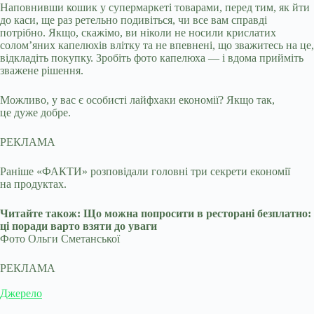
Наповнивши кошик у супермаркеті товарами, перед тим, як йти
до каси, ще раз ретельно подивіться, чи все вам справді
потрібно. Якщо, скажімо, ви ніколи не носили крислатих
солом’яних капелюхів влітку та не впевнені, що зважитесь на це,
відкладіть покупку. Зробіть фото капелюха — і вдома прийміть
зважене рішення.
Можливо, у вас є особисті лайфхаки економії? Якщо так,
це дуже добре.
РЕКЛАМА
Раніше «ФАКТИ» розповідали головні три секрети економії
на продуктах.
Читайте також: Що можна попросити в ресторані безплатно:
ці поради варто взяти до уваги
Фото Ольги Сметанської
РЕКЛАМА
Джерело