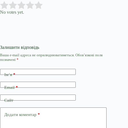
Submit Rating
Rate this item:
No votes yet.
Залишити відповідь
Ваша e-mail адреса не оприлюднюватиметься.
Обов’язкові поля
позначені
*
Ім’я
*
Email
*
Сайт
Додати коментар
*