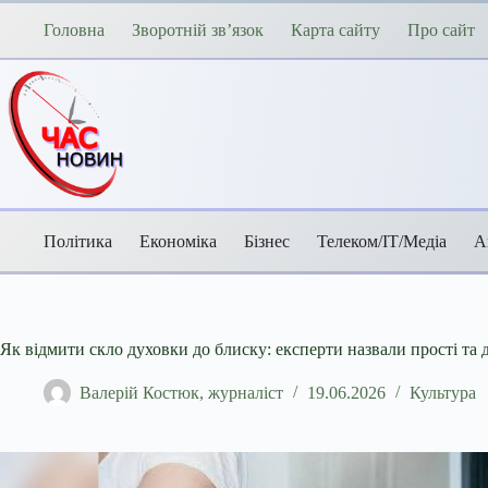
Перейти
до
Головна
Зворотній зв’язок
Карта сайту
Про сайт
вмісту
Політика
Економіка
Бізнес
Телеком/ІТ/Медіа
А
Як відмити скло духовки до блиску: експерти назвали прості та д
Валерій Костюк, журналіст
19.06.2026
Культура