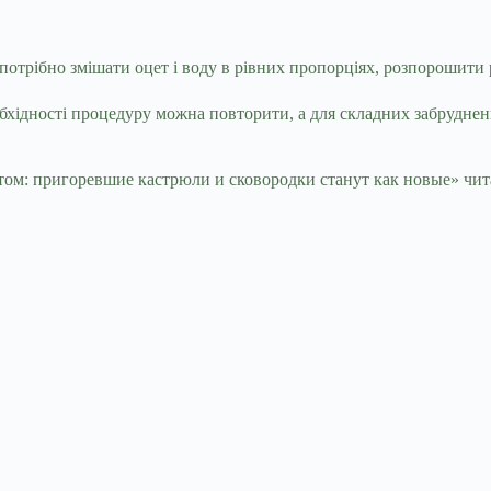
отрібно змішати оцет і воду в рівних пропорціях, розпорошити р
еобхідності процедуру можна повторити, а для складних забрудн
м: пригоревшие кастрюли и сковородки станут как новые» чита