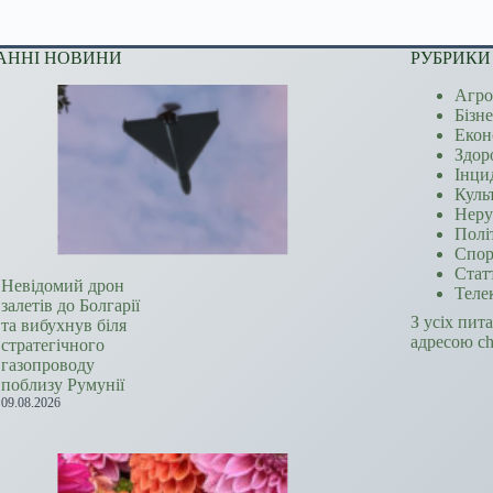
АННІ НОВИНИ
РУБРИКИ
Агро
Бізн
Екон
Здор
Інци
Куль
Неру
Полі
Спор
Стат
Невідомий дрон
Теле
залетів до Болгарії
З усіх пит
та вибухнув біля
адресою c
стратегічного
газопроводу
поблизу Румунії
09.08.2026