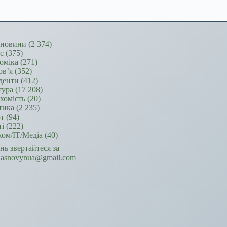
новини
(2 374)
ес
(375)
оміка
(271)
ов’я
(352)
денти
(412)
тура
(17 208)
хомість
(20)
тика
(2 235)
т
(94)
ті
(222)
ком/ІТ/Медіа
(40)
ань звертайтеся за
hasnovynua@gmail.com