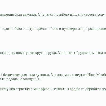
чищення скла духовки. Спочатку потрібно змішати харчову соду 
 води та білого оцту, перелити його в пульверизатор і розпорош
лою водою, виконуючи кругові рухи. Залишки забруднень можна 
м і безпечним для скла духовки. За словами експертки Ніни Макб
вати подальше очищення.
 щітку або серветку з мікрофібри, змішати з водою та обробити п