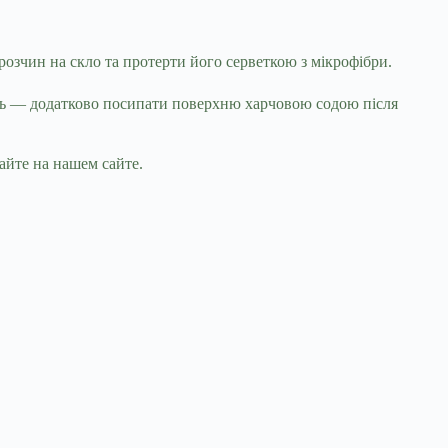
озчин на скло та протерти його серветкою з мікрофібри.
ень — додатково посипати поверхню харчовою содою після
йте на нашем сайте.