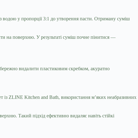
з водою у пропорції 3:1 до утворення пасти. Отриману суміш
ити на поверхню. У результаті суміш почне пінитися —
обережно видалити пластиковим скребком, акуратно
ет із ZLINE Kitchen and Bath, використання м’яких неабразивних
оверхню. Такий підхід ефективно видаляє навіть стійкі