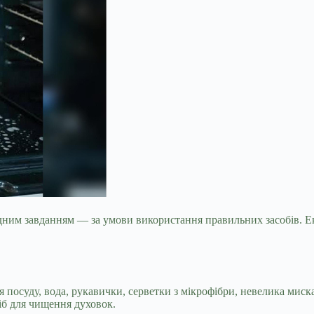
адним завданням — за умови використання правильних засобів. 
тя посуду, вода, рукавички, серветки з мікрофібри, невелика миск
іб для чищення духовок.