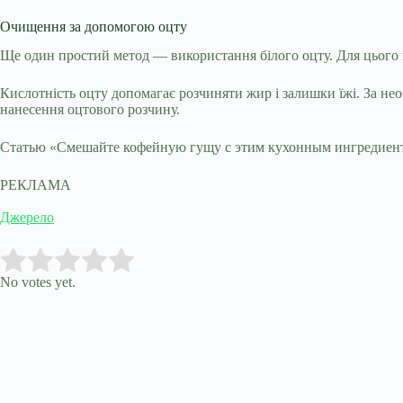
Очищення за допомогою оцту
Ще один простий метод — використання білого оцту. Для цього п
Кислотність оцту допомагає розчиняти жир і залишки їжі. За н
нанесення оцтового розчину.
Статью «Смешайте кофейную гущу с этим кухонным ингредиенто
РЕКЛАМА
Джерело
Submit Rating
Rate this item:
No votes yet.