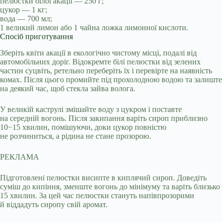
пелюстки білої акації — 250 г;
цукор — 1 кг;
вода — 700 мл;
1 великий лимон або 1 чайна ложка лимонної кислоти.
Спосіб приготування
Зберіть квіти акації в екологічно чистому місці, подалі від
автомобільних доріг. Відокремте білі пелюстки від зелених
частин суцвіть, ретельно переберіть їх і перевірте на наявність
комах. Після цього промийте під прохолодною водою та залиште
на деякий час, щоб стекла зайва волога.
У великій каструлі змішайте воду з цукром і поставте
на середній вогонь. Після закипання варіть сироп приблизно
10−15 хвилин, помішуючи, доки цукор повністю
не розчиниться, а рідина не стане прозорою.
РЕКЛАМА
Підготовлені пелюстки висипте в киплячий сироп. Доведіть
суміш до кипіння, зменште вогонь до мінімуму та варіть близько
15 хвилин. За цей час пелюстки стануть напівпрозорими
й віддадуть сиропу свій аромат.