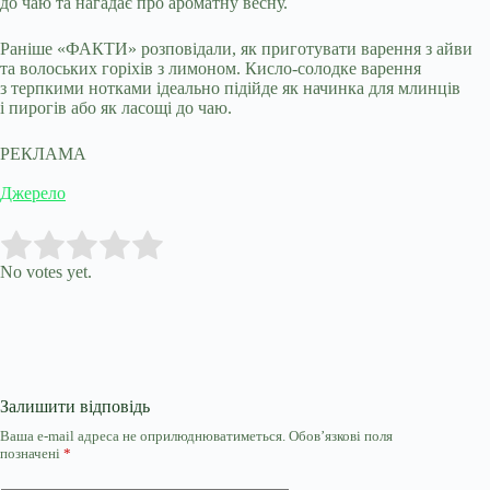
до чаю та нагадає про ароматну весну.
Раніше «ФАКТИ» розповідали, як приготувати варення з айви
та волоських горіхів з лимоном. Кисло-солодке варення
з терпкими нотками ідеально підійде як начинка для млинців
і пирогів або як ласощі до чаю.
РЕКЛАМА
Джерело
Submit Rating
Rate this item:
No votes yet.
Залишити відповідь
Ваша e-mail адреса не оприлюднюватиметься.
Обов’язкові поля
позначені
*