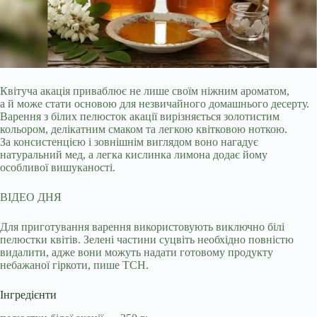
Квітуча акація приваблює не лише своїм ніжним ароматом,
а й може стати основою для незвичайного домашнього десерту.
Варення з білих пелюсток акації вирізняється
золотистим
кольором, делікатним смаком та легкою квітковою ноткою.
За консистенцією і зовнішнім виглядом воно нагадує
натуральний мед, а легка кислинка лимона додає йому
особливої вишуканості.
ВІДЕО ДНЯ
Для приготування варення використовують виключно білі
пелюстки квітів. Зелені частини суцвіть необхідно повністю
видалити, адже вони можуть надати готовому продукту
небажаної гіркоти, пише ТСН.
Інгредієнти