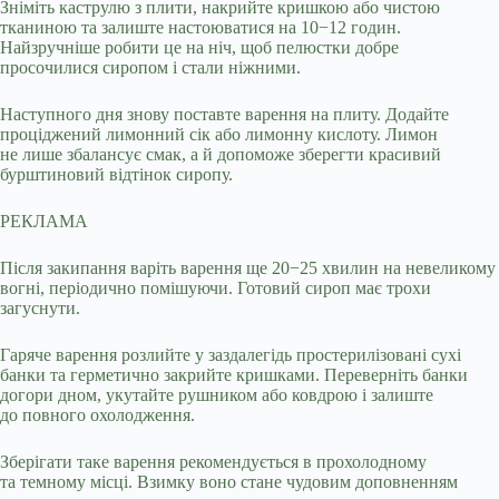
Зніміть каструлю з плити, накрийте кришкою або чистою
тканиною та залиште настоюватися на 10−12 годин.
Найзручніше робити це на ніч, щоб пелюстки добре
просочилися сиропом і стали ніжними.
Наступного дня знову поставте варення на плиту. Додайте
проціджений лимонний сік або лимонну кислоту. Лимон
не лише збалансує смак, а й допоможе зберегти красивий
бурштиновий відтінок сиропу.
РЕКЛАМА
Після закипання варіть варення ще 20−25 хвилин на невеликому
вогні, періодично помішуючи. Готовий сироп має трохи
загуснути.
Гаряче варення розлийте у заздалегідь простерилізовані сухі
банки та герметично закрийте кришками. Переверніть банки
догори дном, укутайте рушником або ковдрою і залиште
до повного охолодження.
Зберігати таке варення рекомендується в прохолодному
та темному місці. Взимку воно стане чудовим доповненням