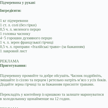
Підчеревина у рукаві
Інгредієнти:
1 кг підчеревини
1 ст. л. солі (без гірки)
0,5 ч. л. меленого перцю
1 головка часнику
4−5 горошин духмяного перцю
1 ч. л. зерен французької гірчиці
0,5 ч. л. приправи «Італійські трави» (за бажанням)
1 лавровий лист
РЕКЛАМА
Приготування:
Підчеревину промийте та добре обсушіть. Часник подрібніть,
змішайте із сіллю та перцем і ретельно натріть м’ясо з усіх боків.
Додайте зерна гірчиці та за бажанням присипте травами.
Перекладіть у контейнер із кришкою та залиште маринуватися
в холодильнику щонайменше на 12 годин.