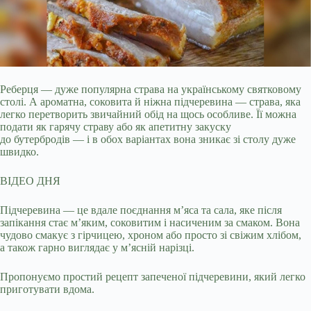
Реберця — дуже популярна страва на українському святковому
столі. А ароматна, соковита й ніжна підчеревина — страва, яка
легко перетворить звичайний обід на
щось особливе. Її можна
подати як гарячу страву або як апетитну закуску
до бутербродів — і в обох варіантах вона зникає зі столу дуже
швидко.
ВІДЕО ДНЯ
Підчеревина — це вдале поєднання м’яса та сала, яке після
запікання стає м’яким, соковитим і насиченим за смаком. Вона
чудово смакує з гірчицею, хроном або просто зі свіжим хлібом,
а також гарно виглядає у м’ясній нарізці.
Пропонуємо простий рецепт запеченої підчеревини, який легко
приготувати вдома.