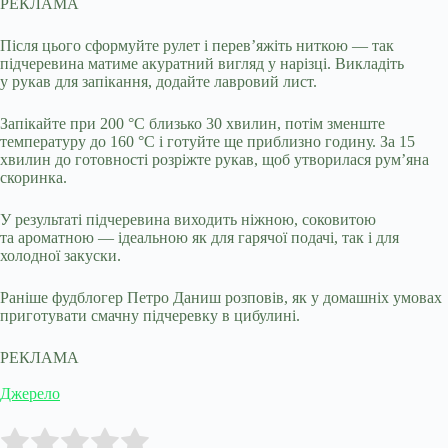
РЕКЛАМА
Після цього сформуйте рулет і перев’яжіть ниткою — так
підчеревина матиме акуратний вигляд у нарізці. Викладіть
у рукав для запікання, додайте лавровий лист.
Запікайте при 200 °C близько 30 хвилин, потім зменште
температуру до 160 °C і готуйте ще приблизно годину. За 15
хвилин до готовності розріжте рукав, щоб утворилася рум’яна
скоринка.
У результаті підчеревина виходить ніжною, соковитою
та ароматною — ідеальною як для гарячої подачі, так і для
холодної закуски.
Раніше фудблогер Петро Даниш розповів, як у домашніх умовах
приготувати смачну підчеревку в цибулині.
РЕКЛАМА
Джерело
Submit Rating
Rate this item: