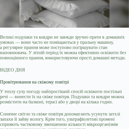
Великі подушки та ковдри не завжди зручно прати в домашніх
умовах — вони часто не поміщаються у пральну машину,
а регулярне прання може поступово погіршувати стан
наповнювача. У літній період їх можна ефективно освіжити без
повноцінного прання, використовуючи прості домашні методи.
ВІДЕО ДНЯ
Провітрювання на свіжому повітрі
У теплу суху погоду найпростіший спосіб освіжити постільні
речі — винести їх на свіже повітря. Подушки та ковдри можна
розмістити на балконі, терасі або у дворі на кілька годин.
Сонячне світло та свіже повітря допомагають усунути затхлі
запахи й зайву вологу. Крім того, ультрафіолетові промені
сприяють частковому зменшенню кількості мікроорганізмів