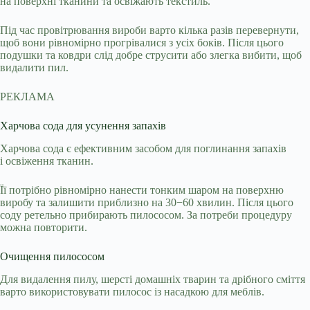
на поверхні тканини та освіжають текстиль.
Під час провітрювання вироби варто кілька разів перевернути,
щоб вони рівномірно прогрівалися з усіх боків. Після цього
подушки та ковдри слід добре струсити або злегка вибити, щоб
видалити пил.
РЕКЛАМА
Харчова сода для усунення запахів
Харчова сода є ефективним засобом для поглинання запахів
і освіження тканин.
Її потрібно рівномірно нанести тонким шаром на поверхню
виробу та залишити приблизно на 30−60 хвилин. Після цього
соду ретельно прибирають пилососом. За потреби процедуру
можна повторити.
Очищення пилососом
Для видалення пилу, шерсті домашніх тварин та дрібного сміття
варто використовувати пилосос із насадкою для меблів.