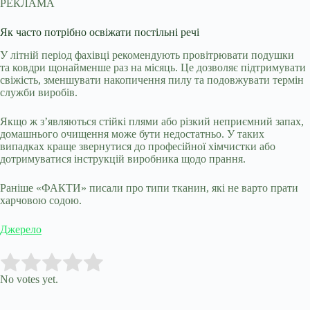
РЕКЛАМА
Як часто потрібно освіжати постільні речі
У літній період фахівці рекомендують провітрювати подушки
та ковдри щонайменше раз на місяць. Це дозволяє підтримувати
свіжість, зменшувати накопичення пилу та подовжувати термін
служби виробів.
Якщо ж з’являються стійкі плями або різкий неприємний запах,
домашнього очищення може бути недостатньо. У таких
випадках краще звернутися до професійної хімчистки або
дотримуватися інструкцій виробника щодо прання.
Раніше «ФАКТИ» писали про типи тканин, які не варто прати
харчовою содою.
Джерело
Submit Rating
Rate this item:
No votes yet.