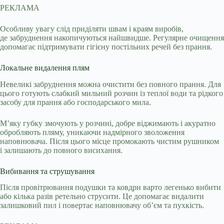
РЕКЛАМА
Особливу увагу слід приділяти швам і краям виробів,
де забруднення накопичуються найшвидше. Регулярне очищення
допомагає підтримувати гігієну постільних речей без прання.
Локальне видалення плям
Невеликі забруднення можна очистити без повного прання. Для
цього готують слабкий мильний розчин із теплої води та рідкого
засобу для прання або господарського мила.
М’яку губку змочують у розчині, добре віджимають і акуратно
обробляють пляму, уникаючи надмірного зволоження
наповнювача. Після цього місце промокають чистим рушником
і залишають до повного висихання.
Вибивання та струшування
Після провітрювання подушки та ковдри варто легенько вибити
або кілька разів ретельно струсити. Це допомагає видалити
залишковий пил і повертає наповнювачу об’єм та пухкість.