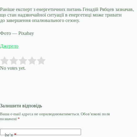
Раніше експерт з енергетичних питань Генадій Рябцев зазначав,
що стан надзвичайної ситуації в енергетиці може тривати
до завершення опалювального сезону.
Фото — Pixabay
Джерело
Submit Rating
Rate this item:
No votes yet.
Залишити відповідь
Ваша e-mail адреса не оприлюднюватиметься.
Обов’язкові поля
позначені
*
Ім’я
*