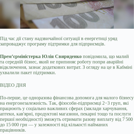
Під час дії стану надзвичайної ситуації в енергетиці уряд
запроваджує програму підтримки для підприємців.
Прем’єрміністерка Юлія Свириденко
повідомила, що малий
та
середній бізнес, який не припиняє роботу попри аварійні
відключення, зазнає додаткових витрат. З огляду на це в Кабміні
ухвалили пакет підтримки.
ВІДЕО ДНЯ
По-перше, це одноразова фінансова допомога для малого бізнесу
на енергонезалежність. Так, фізособи-підприємці 2−3 груп, які
працюють у соціально важливих сферах (заклади харчування,
аптеки, кав'ярні, продуктові магазини, пекарні тощо та послуги
першої необхідності) зможуть отримати разову виплату від 7 500
до 15 000 грн — у залежності від кількості найманих
працівників.