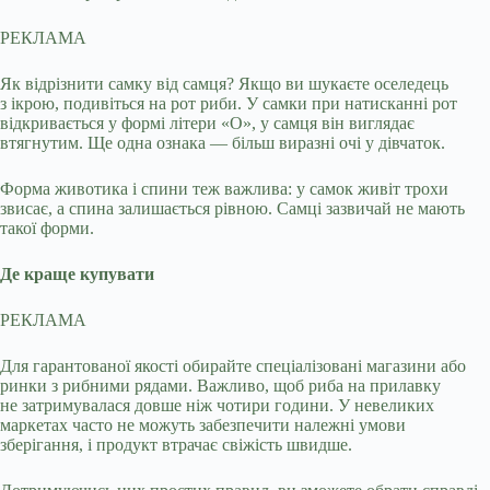
РЕКЛАМА
Як відрізнити самку від самця? Якщо ви шукаєте оселедець
з ікрою, подивіться на рот риби. У самки при натисканні рот
відкривається у формі літери «О», у самця він виглядає
втягнутим. Ще одна ознака — більш виразні очі у дівчаток.
Форма животика і спини теж важлива: у самок живіт трохи
звисає, а спина залишається рівною. Самці зазвичай не мають
такої форми.
Де краще купувати
РЕКЛАМА
Для гарантованої якості обирайте спеціалізовані магазини або
ринки з рибними рядами. Важливо, щоб риба на прилавку
не затримувалася довше ніж чотири години. У невеликих
маркетах часто не можуть забезпечити належні умови
зберігання, і продукт втрачає свіжість швидше.