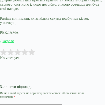
Дотримуючись цих простих правил, ви зможете обрати справді
свіжого, смачного і, якщо потрібно, з ікрою оселедця для будь-
якої нагоди.
Раніше ми писали, як за кілька секунд позбутися кісток
у оселедці.
РЕКЛАМА
Джерело
Submit Rating
Rate this item:
No votes yet.
Залишити відповідь
Ваша e-mail адреса не оприлюднюватиметься.
Обов’язкові поля
позначені
*