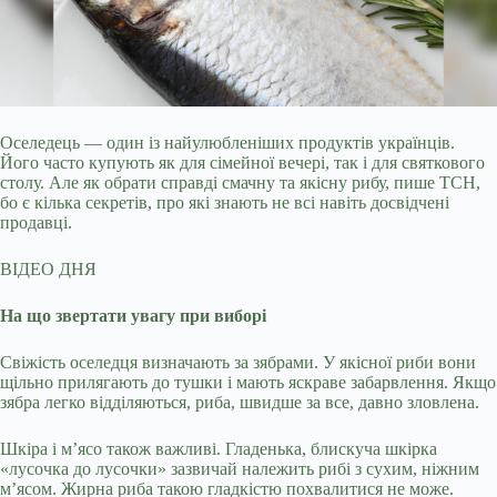
Оселедець — один із найулюбленіших продуктів українців.
Його часто купують як для сімейної вечері, так і для святкового
столу. Але як обрати справді смачну та
якісну рибу, пише ТСН,
бо є кілька секретів, про які знають не всі навіть досвідчені
продавці.
ВІДЕО ДНЯ
На що звертати увагу при виборі
Свіжість оселедця визначають за зябрами. У якісної риби вони
щільно прилягають до тушки і мають яскраве забарвлення. Якщо
зябра легко відділяються, риба, швидше за все, давно зловлена.
Шкіра і м’ясо також важливі. Гладенька, блискуча шкірка
«лусочка до лусочки» зазвичай належить рибі з сухим, ніжним
м’ясом. Жирна риба такою гладкістю похвалитися не може.