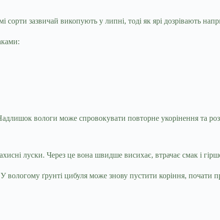
мі сорти зазвичай викопують у липні, тоді як ярі дозрівають напр
аками:
 Надлишок вологи може спровокувати повторне укорінення та ро
хисні луски. Через це вона швидше висихає, втрачає смак і гірше
 У вологому ґрунті цибуля може знову пустити коріння, почати 