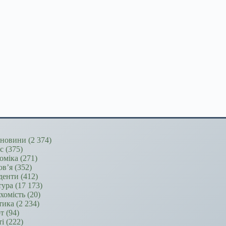
новини
(2 374)
ес
(375)
оміка
(271)
ов’я
(352)
денти
(412)
тура
(17 173)
хомість
(20)
тика
(2 234)
т
(94)
ті
(222)