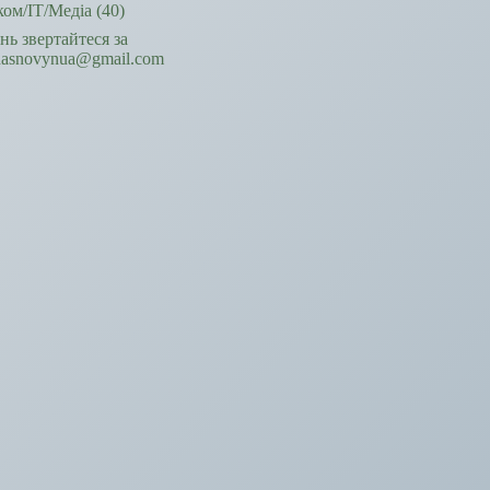
ком/ІТ/Медіа
(40)
ань звертайтеся за
hasnovynua@gmail.com