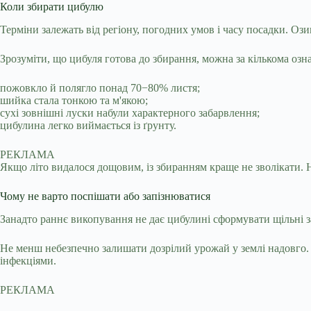
Коли збирати цибулю
Терміни залежать від регіону, погодних умов і часу посадки. Ози
Зрозуміти, що цибуля готова до збирання, можна за кількома озн
пожовкло й полягло понад 70−80% листя;
шийка стала тонкою та м'якою;
сухі зовнішні луски набули характерного забарвлення;
цибулина легко виймається із ґрунту.
РЕКЛАМА
Якщо літо видалося дощовим, із збиранням краще не зволікати.
Чому не варто поспішати або запізнюватися
Занадто раннє викопування не дає цибулині сформувати щільні за
Не менш небезпечно залишати дозрілий урожай у землі надовго.
інфекціями.
РЕКЛАМА