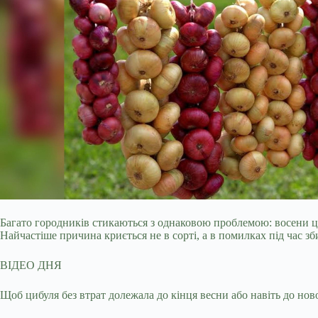
Багато городників стикаються з однаковою проблемою: восени ц
Найчастіше причина криється не в сорті, а в помилках під час з
ВІДЕО ДНЯ
Щоб цибуля без втрат долежала до кінця весни або навіть до но