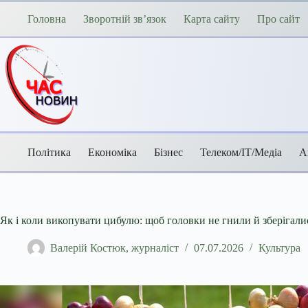
Перейти
до
Головна
Зворотній зв’язок
Карта сайту
Про сайт
вмісту
Політика
Економіка
Бізнес
Телеком/ІТ/Медіа
А
Як і коли викопувати цибулю: щоб головки не гнили й зберігал
Валерій Костюк, журналіст
07.07.2026
Культура