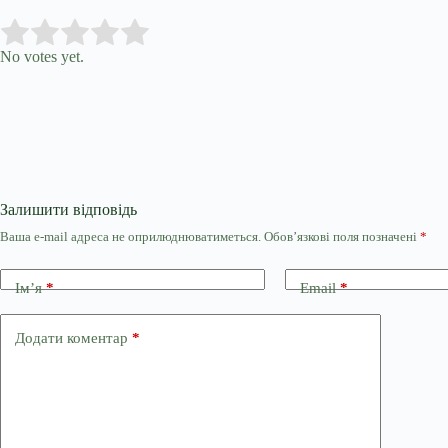
Submit Rating
Rate this item:
No votes yet.
Залишити відповідь
Ваша e-mail адреса не оприлюднюватиметься.
Обов’язкові поля позначені
*
Ім’я
*
Email
*
Додати коментар
*