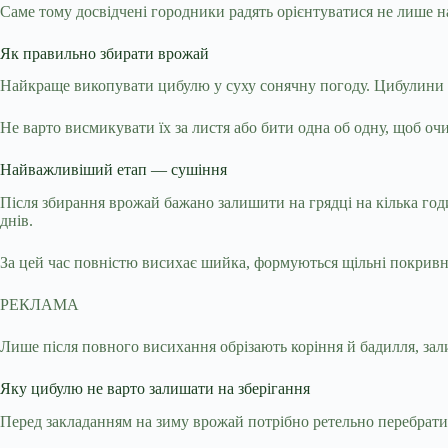
Саме тому досвідчені городники радять орієнтуватися не лише на
Як правильно збирати врожай
Найкраще викопувати цибулю у суху сонячну погоду. Цибулини 
Не варто висмикувати їх за листя або бити одна об одну, щоб оч
Найважливіший етап — сушіння
Після збирання врожай бажано залишити на грядці на кілька год
днів.
За цей час повністю висихає шийка, формуються щільні покривні
РЕКЛАМА
Лише після повного висихання обрізають коріння й бадилля, за
Яку цибулю не варто залишати на зберігання
Перед закладанням на зиму врожай потрібно ретельно перебрати.