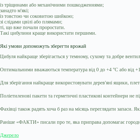
із тріщинами або механічними пошкодженнями;
занадто м'які;
із товстою чи соковитою шийкою;
зі слідами цвілі або плямами;
ті, що вже почали проростати.
Такі цибулини краще використати першими.
Які умови допоможуть зберегти врожай
Цибуля найкраще зберігається у темному, сухому та добре вент
Оптимальними вважаються температура від 0 до +4 °C або від +18
Для зберігання найкраще використовувати дерев'яні ящики, плете
Поліетиленові пакети та герметичні пластикові контейнери не п
Фахівці також радять хоча б раз на місяць переглядати запаси.
Раніше «ФАКТИ» писали про те, яка приправа допомагає городн
Джерело