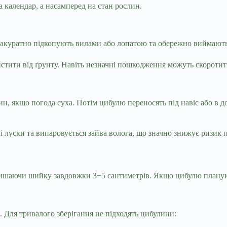
 календар, а насамперед на стан рослин.
акуратно підкопують вилами або лопатою та обережно виймають 
истити від ґрунту. Навіть незначні пошкодження можуть скоротит
ин, якщо погода суха. Потім цибулю переносять під навіс або в
 луски та випаровується зайва волога, що значно знижує ризик 
лишаючи шийку завдовжки 3−5 сантиметрів. Якщо цибулю плануют
 Для тривалого зберігання не підходять цибулини: