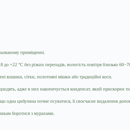
ильованому приміщенні.
 до +22 °C без різких перепадів, вологість повітря близько 60−7
ні кошики, сітки, полотняні мішки або традиційні коси.
ідходять, адже в них накопичується конденсат, який прискорює 
 Якщо одна цибулина почне псуватися, її своєчасне видалення до
икам боротися з мурахами.