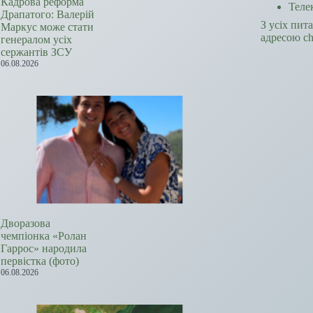
Кадрова реформа
Теле
Драпатого: Валерій
З усіх пит
Маркус може стати
адресою c
генералом усіх
сержантів ЗСУ
06.08.2026
Дворазова
чемпіонка «Ролан
Гаррос» народила
первістка (фото)
06.08.2026