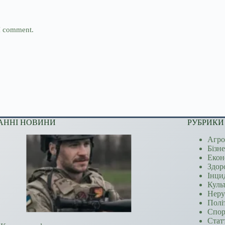
 I comment.
АННІ НОВИНИ
РУБРИКИ
Агро
Бізн
Екон
Здор
Інци
Куль
Неру
Полі
Спор
Стат