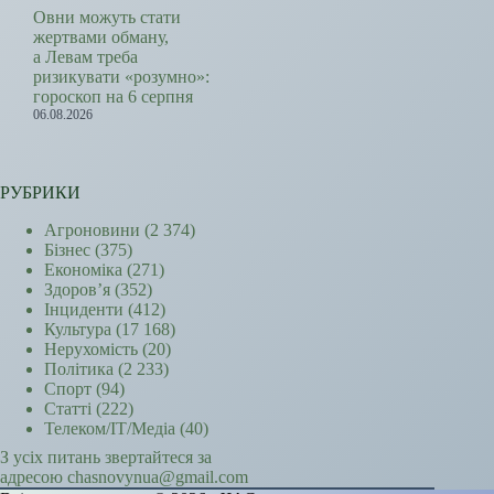
Овни можуть стати
жертвами обману,
а Левам треба
ризикувати «розумно»:
гороскоп на 6 серпня
06.08.2026
РУБРИКИ
Агроновини
(2 374)
Бізнес
(375)
Економіка
(271)
Здоров’я
(352)
Інциденти
(412)
Культура
(17 168)
Нерухомість
(20)
Політика
(2 233)
Спорт
(94)
Статті
(222)
Телеком/ІТ/Медіа
(40)
З усіх питань звертайтеся за
адресою chasnovynua@gmail.com