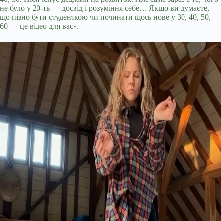
не було у 20-ть — досвід і розуміння себе… Якщо ви думаєте,
що пізно бути студенткою чи починати щось нове у 30, 40, 50,
60 — це відео для вас».