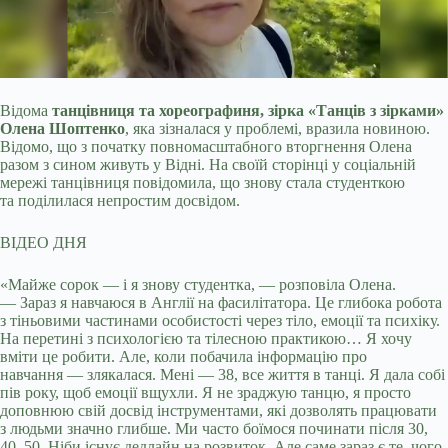
Відома
танцівниця та хореографиня, зірка «Танців з зірками»
Олена Шоптенко
, яка зізналася у проблемі, вразила новиною.
Відомо, що з початку повномасштабного
вторгнення Олена
разом з сином живуть у Відні. На своїй сторінці у соціальній
мережі танцівниця повідомила, що знову стала студенткою
та поділилася непростим досвідом.
ВІДЕО ДНЯ
«Майже сорок — і я знову студентка, — розповіла Олена.
— Зараз я навчаюся в Англії на фасилітатора. Це глибока робота
з тіньовими частинами особистості через тіло, емоції та психіку.
На перетині з психологією та тілесною практикою… Я хочу
вміти це робити. Але, коли побачила інформацію про
навчання — злякалася. Мені — 38, все життя в танці. Я дала собі
пів року, щоб емоції вщухли. Я не зраджую танцю, я просто
доповнюю свій досвід інструментами, які дозволять працювати
з людьми значно глибше. Ми часто боїмося починати після 30,
40, 50. Ніби існує дедлайн на розвиток. Але саме зараз є те, чого