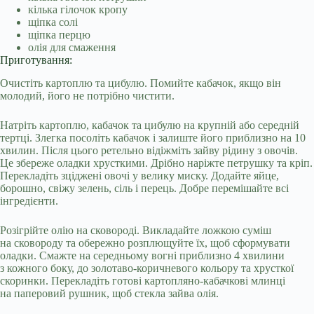
кілька гілочок кропу
щіпка солі
щіпка перцю
олія для смаження
Приготування:
Очистіть картоплю та цибулю. Помийте кабачок, якщо він
молодий, його не потрібно чистити.
Натріть картоплю, кабачок та цибулю на крупній або середній
тертці. Злегка посоліть кабачок і залиште його приблизно на 10
хвилин. Після цього ретельно відіжміть зайву рідину з овочів.
Це збереже оладки хрусткими. Дрібно наріжте петрушку та кріп.
Перекладіть зціджені овочі у велику миску. Додайте яйце,
борошно, свіжу зелень, сіль і перець. Добре перемішайте всі
інгредієнти.
Розігрійте олію на сковороді. Викладайте ложкою суміш
на сковороду та обережно розплющуйте їх, щоб сформувати
оладки. Смажте на середньому вогні приблизно 4 хвилини
з кожного боку, до золотаво-коричневого кольору та хрусткої
скоринки. Перекладіть готові картопляно-кабачкові млинці
на паперовий рушник, щоб стекла зайва олія.