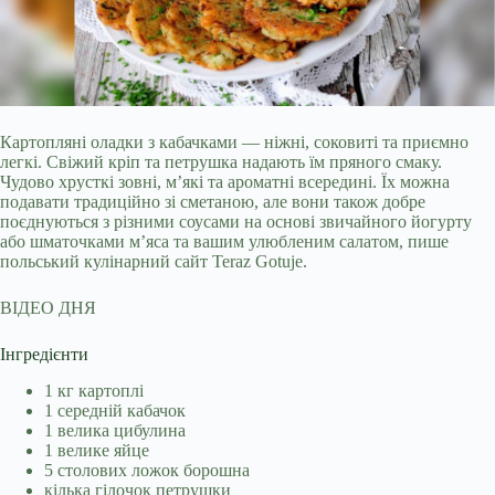
Картопляні оладки з кабачками — ніжні, соковиті та приємно
легкі. Свіжий кріп та петрушка надають їм пряного смаку.
Чудово хрусткі зовні, м’які та ароматні
всередині. Їх можна
подавати традиційно зі сметаною, але вони також добре
поєднуються з різними соусами на основі звичайного йогурту
або шматочками м’яса та вашим улюбленим салатом, пише
польський кулінарний сайт Teraz Gotuje.
ВІДЕО ДНЯ
Інгредієнти
1 кг картоплі
1 середній кабачок
1 велика цибулина
1 велике яйце
5 столових ложок борошна
кілька гілочок петрушки