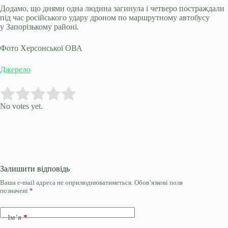
Додамо, що днями одна людина загинула і четверо постраждали
під час російського удару дроном по маршрутному автобусу
у Запорізькому районі.
Фото Херсонської ОВА
Джерело
Submit Rating
Rate this item:
No votes yet.
Залишити відповідь
Ваша e-mail адреса не оприлюднюватиметься.
Обов’язкові поля
позначені
*
Ім’я
*