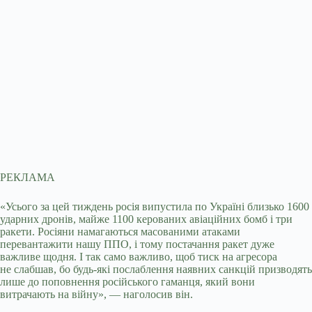
РЕКЛАМА
«Усього за цей тиждень росія випустила по Україні близько 1600
ударних дронів, майже 1100 керованих авіаційних бомб і три
ракети. Росіяни намагаються масованими атаками
перевантажити нашу ППО, і тому постачання ракет дуже
важливе щодня. І так само важливо, щоб тиск на агресора
не слабшав, бо будь-які послаблення наявних санкцій призводять
лише до поповнення російського гаманця, який вони
витрачають на війну», — наголосив він.