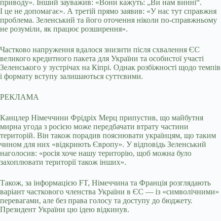
приводу». Інший зауважив: «Вони кажуть: „Ви нам винні“.
І це не допомагає». А третій прямо заявив: «У нас тут справжня
проблема. Зеленський та його оточення ніколи по-справжньому
не розуміли, як працює розширення».
Частково напруження вдалося знизити після схвалення ЄС
великого кредитного пакета для України та особистої участі
Зеленського у зустрічах на Кіпрі. Однак розбіжності щодо темпів
і формату вступу залишаються суттєвими.
РЕКЛАМА
Канцлер Німеччини Фрідріх Мерц припустив, що майбутня
мирна угода з росією може передбачати втрату частини
територій. Він також порадив пояснювати українцям, що таким
чином для них «відкриють Європу». У відповідь Зеленський
наголосив: «росія хоче нашу територію, щоб можна було
захоплювати території також інших».
Також, за інформацією FT, Німеччина та Франція розглядають
варіант часткового членства України в ЄС — із «символічними»
перевагами, але без права голосу та доступу до бюджету.
Президент України цю ідею відкинув.