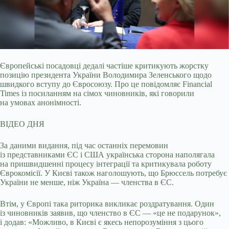
Європейські посадовці дедалі частіше критикують жорстку
позицію президента України Володимира Зеленського щодо
швидкого вступу до Євросоюзу. Про це повідомляє Financial
Times із посиланням на сімох чиновників, які говорили
на умовах анонімності.
ВІДЕО ДНЯ
За даними видання, під час останніх перемовин
із представниками ЄС і США українська сторона наполягала
на пришвидшенні процесу інтеграції та критикувала роботу
Єврокомісії. У Києві також наголошують, що Брюссель потребує
України не менше, ніж Україна — членства в ЄС.
Втім, у Європі така риторика викликає роздратування. Один
із чиновників заявив, що членство в ЄС — «це не подарунок»,
і додав: «Можливо, в Києві є якесь непорозуміння з цього