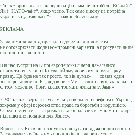
«Усі в Європі знають нашу позицію: нам не потрібен „ЄС-лайт“.
Як і „НАТО-лайт“, якщо чесно. Так само нікому не потрібна
українська „армія-лайт“», — заявив Зеленський.
РЕКЛАМА
За даними видання, президент доручив дипломатам
не обговорювати жодні компромісні варіанти, а просувати лише
повноцінне членство.
Під час зустрічі на Кіпрі європейські лідери намагалися
стримати очікування Києва. «Йому довелося почути гірку
правду. Це буде не так просто, як він думає», — сказав один
зі співрозмовників FT, додавши: «Ми — єдині друзі, які в нього
є, тож, можливо, йому краще тримати язика за зубами».
У ЄС також звертають увагу на уповільнення реформ в Україні,
зокрема у сфері верховенства права та боротьби з корупцією.
Серед претензій — затримки із законодавчими змінами та опір
підвищенню податків для бізнесу.
Водночас у Києві не планують відступати від жорсткої позиції.
За словами українських чиновників, влада розраховує,