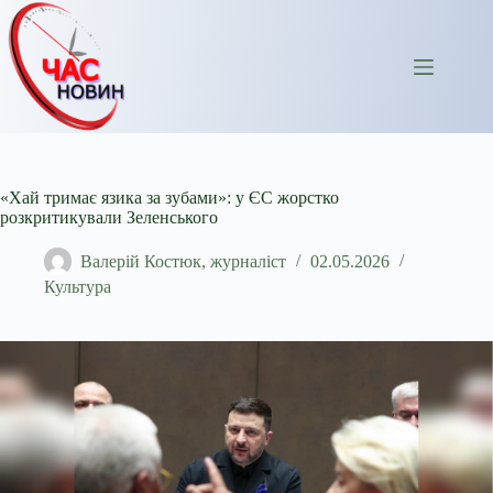
Перейти
до
вмісту
«Хай тримає язика за зубами»: у ЄС жорстко
розкритикували Зеленського
Валерій Костюк, журналіст
02.05.2026
Культура